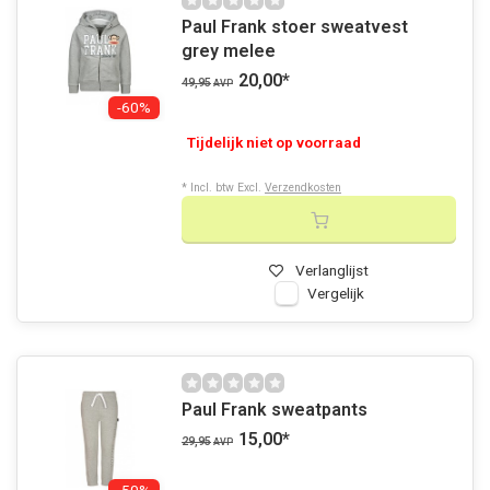
Paul Frank stoer sweatvest
grey melee
20,00
*
49,95
AVP
-60%
Tijdelijk niet op voorraad
* Incl. btw Excl.
Verzendkosten
Verlanglijst
Vergelijk
Paul Frank sweatpants
15,00
*
29,95
AVP