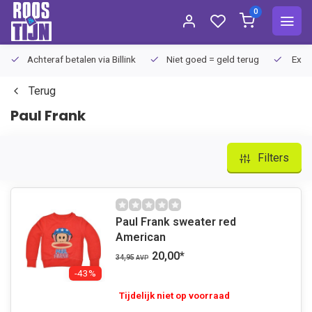
0
Achteraf betalen via Billink
Niet goed = geld terug
Extra
Terug
Paul Frank
Filters
Paul Frank sweater red
American
20,00
*
34,95
AVP
-43%
Tijdelijk niet op voorraad