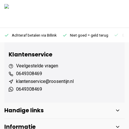
Achteraf betalen via Billink
Niet goed = geld terug
Extr
Klantenservice
Veelgestelde vragen
0649308469
klantenservice@roosentijn.nl
0649308469
Handige links
Informatie