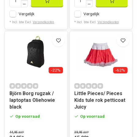
Vergelijk
Vergelijk
* Incl. btw Excl.
Verzendkosten
* Incl. btw Excl.
Verzendkosten
-22%
-62%
Björn Borg rugzak /
Little Pieces/ Pieces
laptoptas Oliehowie
Kids tule rok petticoat
black
Juicy
Op voorraad
Op voorraad
44,95
39,95
AVP
AVP