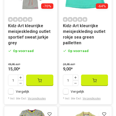
-70%
-64%
Kidz-Art kleurrijke
Kidz-Art kleurrijke
meisjeskleding outlet
meisjeskleding outlet
sportief sweat jurkje
rokje sea green
grey
pailletten
Op voorraad
Op voorraad
49,95
24,95
AVP
AVP
15,00
*
9,00
*
Vergelijk
Vergelijk
* Incl. btw Excl.
Verzendkosten
* Incl. btw Excl.
Verzendkosten