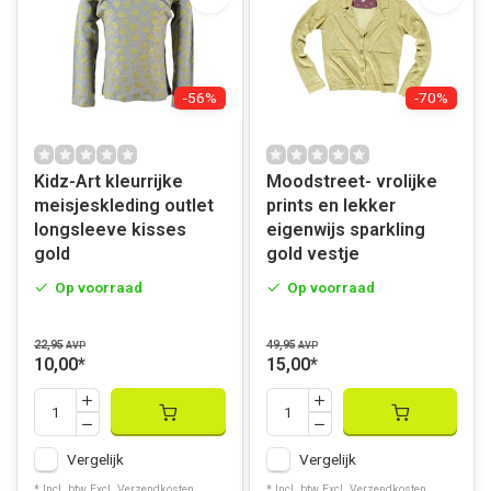
-56%
-70%
Kidz-Art kleurrijke
Moodstreet- vrolijke
meisjeskleding outlet
prints en lekker
longsleeve kisses
eigenwijs sparkling
gold
gold vestje
Op voorraad
Op voorraad
22,95
49,95
AVP
AVP
10,00
*
15,00
*
Vergelijk
Vergelijk
* Incl. btw Excl.
Verzendkosten
* Incl. btw Excl.
Verzendkosten