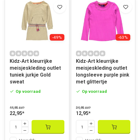
-49%
-63%
Kidz-Art kleurrijke
Kidz-Art kleurrijke
meisjeskleding outlet
meisjeskleding outlet
tuniek jurkje Gold
longsleeve purple pink
sweat
met glittertje
Op voorraad
Op voorraad
44,95
34,95
AVP
AVP
22,95
*
12,95
*