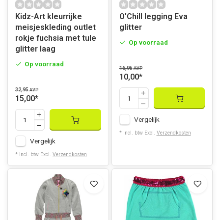
Kidz-Art kleurrijke
O'Chill legging Eva
meisjeskleding outlet
glitter
rokje fuchsia met tule
Op voorraad
glitter laag
Op voorraad
16,95
AVP
10,00
*
32,95
AVP
15,00
*
Vergelijk
* Incl. btw Excl.
Verzendkosten
Vergelijk
* Incl. btw Excl.
Verzendkosten