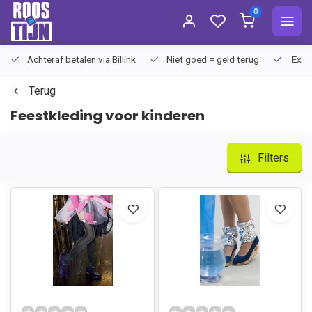
0
Achteraf betalen via Billink
Niet goed = geld terug
Extra
Terug
Feestkleding voor kinderen
Filters