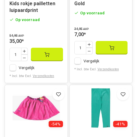
Kids rokje pailletten
Gold
luipaardprint
Op voorraad
Op voorraad
34,95
AVP
7,00
*
54,95
AVP
35,00
*
Vergelijk
Vergelijk
* Incl. btw Excl.
Verzendkosten
* Incl. btw Excl.
Verzendkosten
-54%
-41%