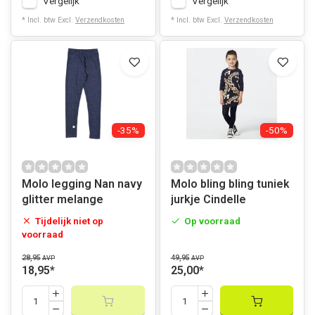
Vergelijk
Vergelijk
* Incl. btw Excl.
Verzendkosten
* Incl. btw Excl.
Verzendkosten
-35%
-50%
Molo legging Nan navy
Molo bling bling tuniek
glitter melange
jurkje Cindelle
Tijdelijk niet op
Op voorraad
voorraad
28,95
49,95
AVP
AVP
18,95
*
25,00
*