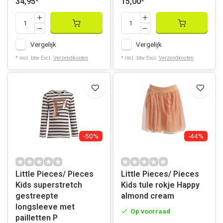
34,95
*
15,00
*
Vergelijk
Vergelijk
* Incl. btw Excl.
Verzendkosten
* Incl. btw Excl.
Verzendkosten
-50%
-44%
Little Pieces/ Pieces
Little Pieces/ Pieces
Kids superstretch
Kids tule rokje Happy
gestreepte
almond cream
longsleeve met
Op voorraad
pailletten P