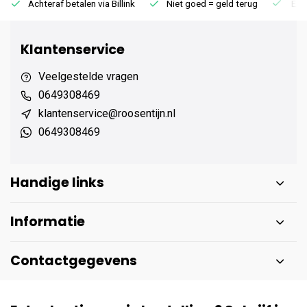
Achteraf betalen via Billink
Niet goed = geld terug
Extr
Klantenservice
Veelgestelde vragen
0649308469
klantenservice@roosentijn.nl
0649308469
Handige links
Informatie
Contactgegevens