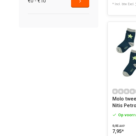
€0 - €10
* Incl. btw Excl.
Molo twee paar sokken
Nitis Petr
Op voorr
9,95
AVP
7,95
*