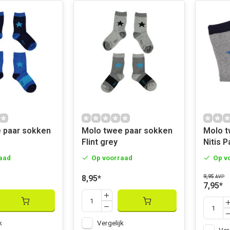
Molo twee paar sokken
Molo twee paar sokken
Flint grey
Nitis P
aad
Op voorraad
Op v
9,95
8,95
*
AVP
7,95
*
k
Vergelijk