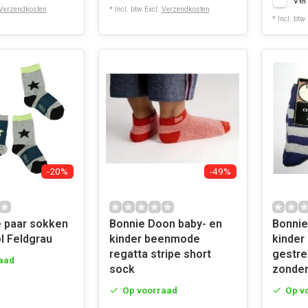
Ver
Verzendkosten
* Incl. btw Excl.
Verzendkosten
* Incl. btw
-20%
-49%
Bonnie Doon baby- en
Bonnie
ol Feldgrau
kinder beenmode
kinde
regatta stripe short
gestre
aad
sock
zonder
Op voorraad
Op v