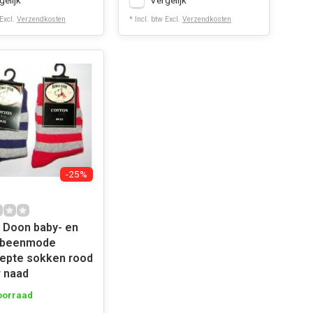
gelijk
Vergelijk
 Excl.
Verzendkosten
* Incl. btw Excl.
Verzendkosten
-25%
 Doon baby- en
r beenmode
epte sokken rood
 naad
oorraad