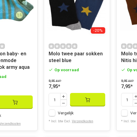
-20%
on baby- en
Molo twee paar sokken
Molo twee paar sokken
eenmode
steel blue
Nitis h
ok army aqua
Op voorraad
Op v
aad
9,95
9,95
AVP
AVP
7,95
*
7,95
*
Vergelijk
Ver
k
* Incl. btw Excl.
Verzendkosten
* Incl. btw
Verzendkosten