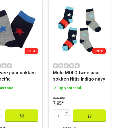
-20%
-20%
Molo MOLO twee paar
acific
sokken Nitis Indigo navy
oorraad
Op voorraad
9,95
AVP
7,95
*