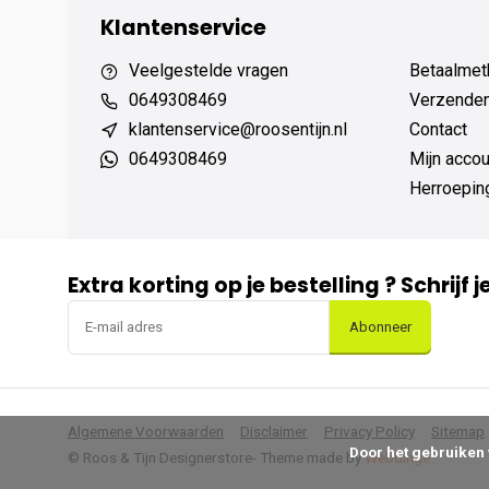
Klantenservice
Veelgestelde vragen
Betaalmet
0649308469
Verzenden,
klantenservice@roosentijn.nl
Contact
0649308469
Mijn accou
Herroepin
Extra korting op je bestelling ? Schrijf 
Abonneer
Algemene Voorwaarden
Disclaimer
Privacy Policy
Sitemap
      Door het gebruiken van onze website, ga je akkoord met het gebruik van cookies om onze website te verbeteren.

© Roos & Tijn Designerstore
- Theme made by
Webdinge