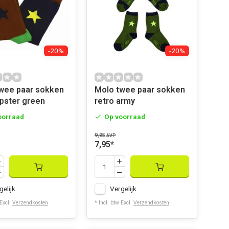
-20%
-20%
Molo twee paar sokken
ipster green
retro army
oorraad
Op voorraad
9,95
AVP
7,95
*
gelijk
Vergelijk
 Excl.
Verzendkosten
* Incl. btw Excl.
Verzendkosten