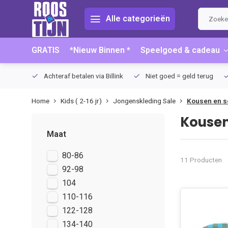
Alle categorieën
GRATIS
*Nieuw Binnen *
Speelgoed & cadeau
75 (NL)
Achteraf betalen via Billink
Niet goed = geld terug
Home
Kids ( 2-16 jr)
Jongenskleding Sale
Kousen en s
Kousen
Maat
80-86
11 Producten
92-98
104
110-116
122-128
134-140