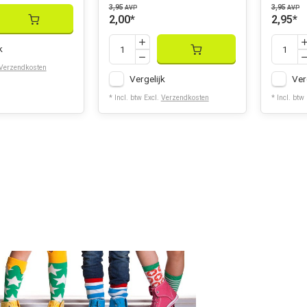
3,95
3,95
AVP
AVP
2,00
*
2,95
*
k
Verzendkosten
Vergelijk
Ver
* Incl. btw Excl.
Verzendkosten
* Incl. btw