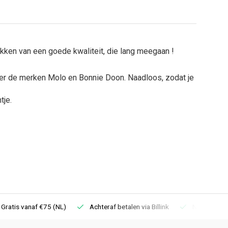
kken van een goede kwaliteit, die lang meegaan !
r de merken Molo en Bonnie Doon. Naadloos, zodat je
tje.
 Gratis vanaf €75 (NL)
Achteraf betalen via Billink
Niet goed =