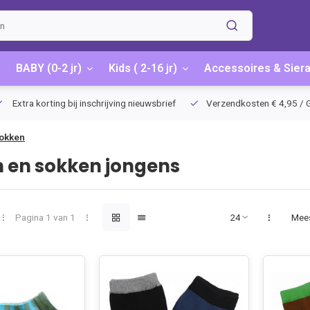
BABY (0-2 jr)
Kids ( 2-16 jr)
Accessoires & Sier
Extra korting bij inschrijving nieuwsbrief
Verzendkosten € 4,95 / G
okken
 en sokken jongens
Pagina 1 van 1
Mee