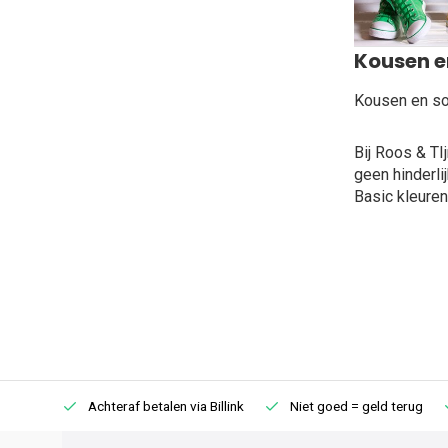
Kousen e
Kousen en sok
Bij Roos & T
geen hinderlij
Basic kleuren
75 (NL)
Achteraf betalen via Billink
Niet goed = geld terug