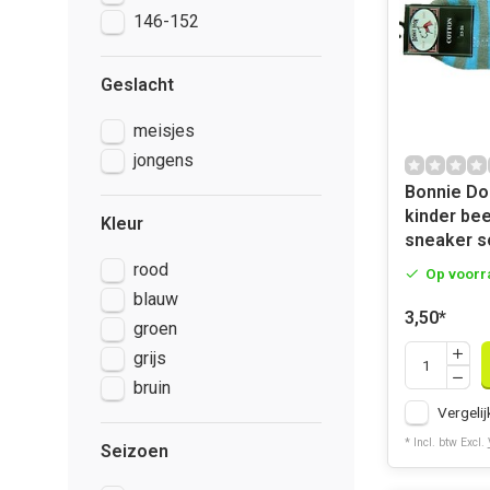
146-152
Geslacht
meisjes
jongens
Bonnie Do
kinder b
Kleur
sneaker s
rood
Op voorr
blauw
3,50
*
groen
grijs
bruin
Vergelij
* Incl. btw Excl.
Seizoen