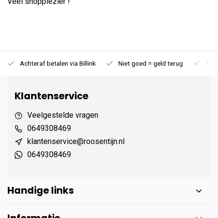
Veel shopplezier !
Achteraf betalen via Billink
Niet goed = geld terug
Extr
Klantenservice
Veelgestelde vragen
0649308469
klantenservice@roosentijn.nl
0649308469
Handige links