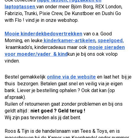
laptoptassen
van onder meer Björn Borg, REX London,
Fabrizio, Trunki, Pixie Crew, De Kunstboer en Dushi Go
with Flo ! vind je in onze webshop.
Mooie kinderdekbedovertrekken
van o.a. Good
Morning, en leuke
kinderkamer-artikelen
,
speelgoed,
kraamkado’s, kindercadeaus maar ook
mooie sieraden
voor moeder/vader & kind
kun je bij ons ook volop
vinden.
Bestel gemakkelijk
online via de website
en laat het bij je
thuis bezorgen. Betalen gaat snel en veilig via je eigen
bank. Liever je bestelling ophalen ? Ook dat kan (op
afspraak).
Ruilen of retourneren gaat zonder problemen en bij ons
geldt altijd :
niet goed ? Geld terug !
Wij zijn pas tevreden als jij dat bent.
Roos & Tijn is de handelsnaam van Tees & Toys, en is
ingeschreven bij de Kamer van Koophandel onder nummer