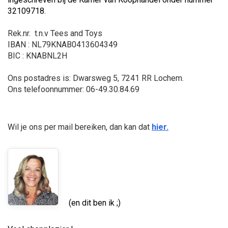
32109718.
Rek.nr. t.n.v Tees and Toys
IBAN : NL79KNAB0413604349
BIC : KNABNL2H
Ons postadres is: Dwarsweg 5, 7241 RR Lochem.
Ons telefoonnummer: 06-49.30.84.69
Wil je ons per mail bereiken, dan kan dat
hier.
(en dit ben ik ;)