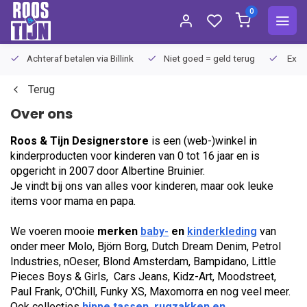
0
Achteraf betalen via Billink
Niet goed = geld terug
Extra
Terug
Over ons
Roos & Tijn Designerstore
is een (web-)winkel in
kinderproducten voor kinderen van 0 tot 16 jaar en is
opgericht in 2007 door Albertine Bruinier.
Je vindt bij ons van alles voor kinderen, maar ook leuke
items voor mama en papa.
We voeren mooie
merken
baby-
en
kinderkleding
van
onder meer Molo, Björn Borg, Dutch Dream Denim, Petrol
Industries, nOeser, Blond Amsterdam, Bampidano, Little
Pieces Boys & Girls, Cars Jeans, Kidz-Art, Moodstreet,
Paul Frank, O'Chill, Funky XS, Maxomorra en nog veel meer.
Ook collecties
hippe tassen, rugzakken en