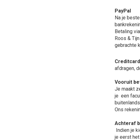
PayPal
Na je beste
bankrekenin
Betaling vi
Roos & Tij
gebrachte k
Creditcard
afdragen, 
Vooruit be
Je maakt ze
je een facu
buitenlands
Ons rekeni
Achteraf be
Indien je 
je eerst he