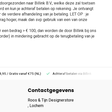
orgezonden naar Billink B.V., welke deze zal toetsen
rd en kun je achteraf betalen op rekening. Je ontvangt
or de verdere afhandeling van je betaling. LET OP : je
edrag hoger, maak dan svp gebruik van een van onze
or een bedrag > € 100, dan worden de door Billink bij ons
rder) in mindering gebracht op de terugbetaling van je
 Gratis vanaf €75 (NL)
Achteraf betalen via Billink
Niet goed =
Contactgegevens
Roos & Tijn Designerstore
, Lochem