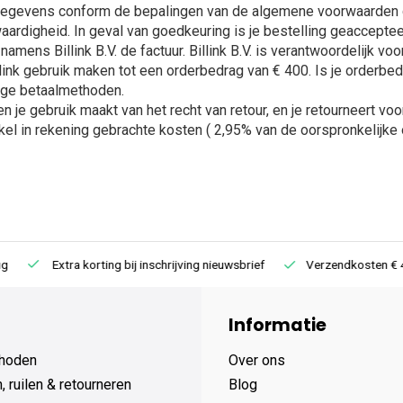
gegevens conform de bepalingen van de algemene voorwaarden do
aardigheid. In geval van goedkeuring is je bestelling geacceptee
amens Billink B.V. de factuur. Billink B.V. is verantwoordelijk vo
llink gebruik maken tot een orderbedrag van € 400. Is je orderb
ige betaalmethoden.
en je gebruik maakt van het recht van retour, en je retourneert vo
el in rekening gebrachte kosten ( 2,95% van de oorspronkelijke o
Extra korting bij inschrijving nieuwsbrief
Verzendkosten € 4,95 /
Informatie
hoden
Over ons
 ruilen & retourneren
Blog