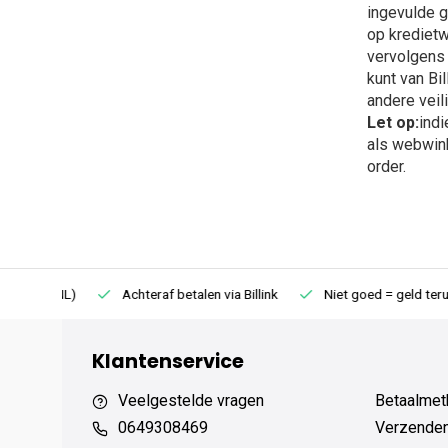
ingevulde 
op kredietw
vervolgens n
kunt van Bi
andere veil
Let op:
indi
als webwink
order.
75 (NL)
Achteraf betalen via Billink
Niet goed = geld terug
Klantenservice
Veelgestelde vragen
Betaalmet
0649308469
Verzenden,