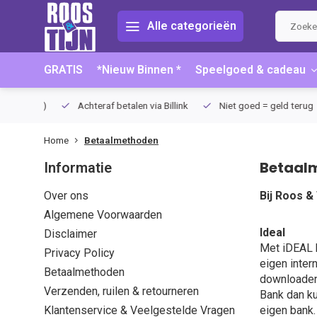
Alle categorieën
GRATIS
*Nieuw Binnen *
Speelgoed & cadeau
75 (NL)
Achteraf betalen via Billink
Niet goed = geld terug
Home
Betaalmethoden
Betaal
Informatie
Over ons
Bij Roos &
Algemene Voorwaarden
Ideal
Disclaimer
Met iDEAL k
Privacy Policy
eigen inter
Betaalmethoden
downloaden 
Verzenden, ruilen & retourneren
Bank dan ku
Klantenservice & Veelgestelde Vragen
eigen bank.