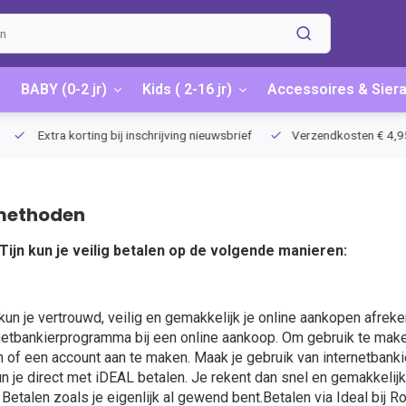
BABY (0-2 jr)
Kids ( 2-16 jr)
Accessoires & Sier
Extra korting bij inschrijving nieuwsbrief
Verzendkosten € 4,95 / G
methoden
 Tijn kun je veilig betalen op de volgende manieren:
un je vertrouwd, veilig en gemakkelijk je online aankopen afreke
netbankierprogramma bij een online aankoop. Om gebruik te maken
of een account aan te maken. Maak je gebruik van internetbank
n je direct met iDEAL betalen. Je rekent dan snel en gemakkelijk
 Betalen zoals je eigenlijk al gewend bent.Betalen via Ideal bij R