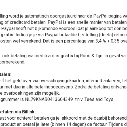
lling word je automatisch doorgestuurd naar de PayPal pagina waa
g of creditcard betalen. PayPal is een snelle manier van betalen;
a Paypal heeft het bijkomende voordeel dat je aankoop tot een be
n
gratis.
Indien je je via Paypal betaalde bestelling (deels) retou
osten wel verrekend. Dat is een percentage van 3,4 % + 0,35 ov
:
ook betaling via creditcard is
gratis
bij Roos & Tijn. In geval 
doorberekend.
talen:
lf het geld over via overschrijvingskaarten, internetbankieren, t
ur met daarin alle betalingsgegevens. Zodra de betaling ontvange
e overboekingen zijn mogelijk.
ngnummer is NL79KNAB0413604349 t.n.v. Tees and Toys.
talen via Billink:
kiest voor achteraf betalen ga je akkoord met de daarbij behore
t product en betaal je later (binnen 14 dagen) de factuur. Tijden