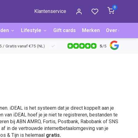
0
Klantenservice
aden
Lifestyle
Gift cards
Merken
Over ons
B
5
/
5
ratis vanaf €75 (NL)
Achteraf betalen via Billink
Niet goed = g
nen. iDEAL is het systeem dat je direct koppelt aan je
 van iDEAL hoef je je niet te registreren, bestanden te
ieren bij ABN AMRO, Fortis, Postbank, Rabobank of SNS
 af in de vertrouwde internetbetaalomgeving van je
oos & Tijn is helemaal
gratis.