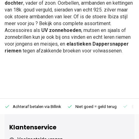
dochter
, vader of zoon. Oorbellen, armbanden en kettingen
van 18k. goud verguld, sieraden van echt 925. zilver maar
ook stoere armbanden van leer. Of is de stoere Ibiza stijl
meer voor jou ? Bekijk ons complete assortiment.
Accessoires als
UV zonnehoeden
, mutsen en sjaals of
zonnebrillen kun je ook bij ons vinden en echt leren riemen
voor jongens en meisjes, en
elastieken Dappersnapper
riemen
tegen afzakkende broeken voor volwassenen.
Achteraf betalen via Billink
Niet goed = geld terug
Extr
Klantenservice