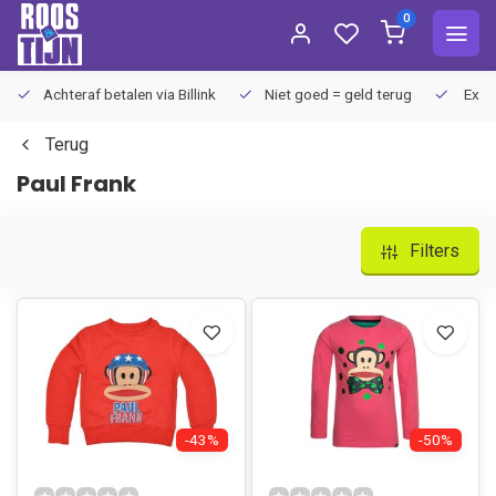
0
Achteraf betalen via Billink
Niet goed = geld terug
Extra
Terug
Paul Frank
Filters
-43%
-50%