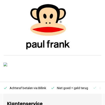
Achteraf betalen via Billink
Niet goed = geld terug
Extr
Klantenservice