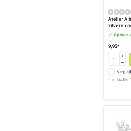
Atelier Al
zilveren o
Op voorr
9,95
*
Vergelij
* Incl. btw Excl.