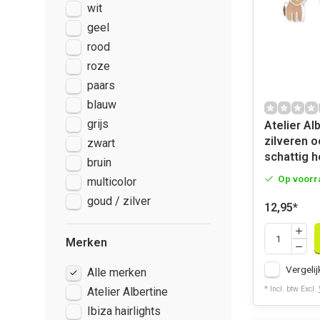
wit
geel
rood
roze
paars
blauw
grijs
Atelier Al
zilveren o
zwart
schattig h
bruin
Op voorr
multicolor
goud / zilver
12,95
*
Merken
Vergelij
Alle merken
* Incl. btw Excl.
Atelier Albertine
Ibiza hairlights