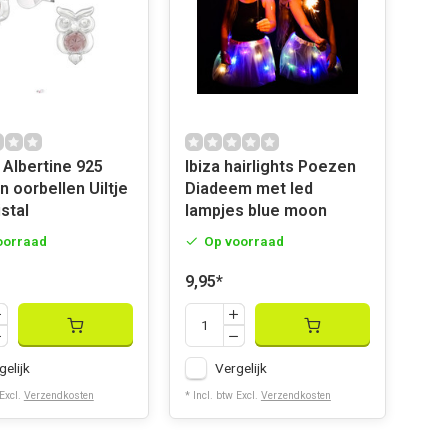
 Albertine 925
Ibiza hairlights Poezen
n oorbellen Uiltje
Diadeem met led
stal
lampjes blue moon
oorraad
Op voorraad
9,95
*
gelijk
Vergelijk
 Excl.
Verzendkosten
* Incl. btw Excl.
Verzendkosten