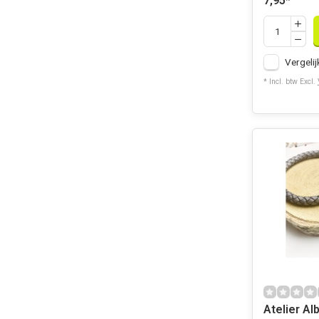
7,95
*
Vergelij
* Incl. btw Excl.
Atelier Al