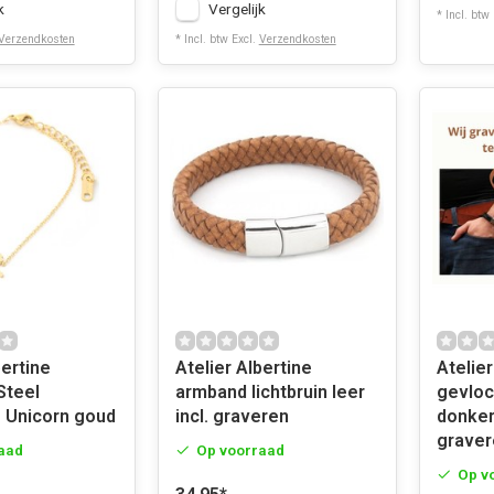
k
Vergelijk
* Incl. btw
Verzendkosten
* Incl. btw Excl.
Verzendkosten
bertine
Atelier Albertine
Atelier
Steel
armband lichtbruin leer
gevloc
 Unicorn goud
incl. graveren
donkerb
graver
aad
Op voorraad
Op v