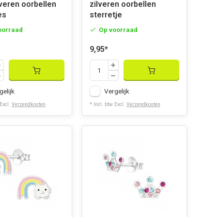
lveren oorbellen
zilveren oorbellen
es
sterretje
oorraad
Op voorraad
9,95
*
gelijk
Vergelijk
 Excl.
Verzendkosten
* Incl. btw Excl.
Verzendkosten