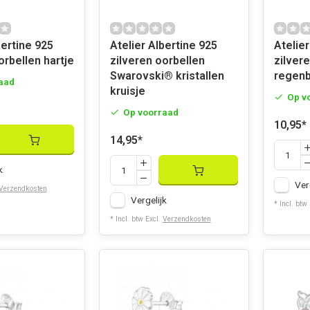
bertine 925
Atelier Albertine 925
Atelier
orbellen hartje
zilveren oorbellen
zilver
Swarovski® kristallen
regenb
aad
kruisje
Op v
Op voorraad
10,95
*
14,95
*
k
Ver
Verzendkosten
Vergelijk
* Incl. btw
* Incl. btw Excl.
Verzendkosten