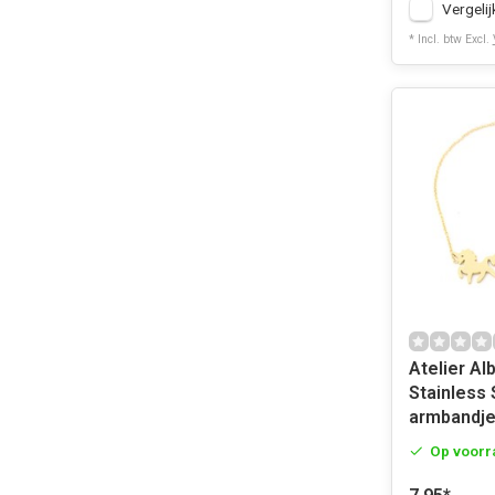
Vergelij
* Incl. btw Excl.
Atelier Al
Stainless 
armbandje
Op voorr