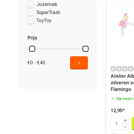
Jozemiek
SuperTrash
ToyToy
Prijs
€0 - €40
Atelier Al
zilveren o
Flamingo
Op voorr
12,95
*