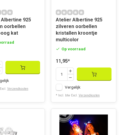
 Albertine 925
Atelier Albertine 925
en oorbellen
zilveren oorbellen
oog kat
kristallen kroontje
multicolor
oorraad
Op voorraad
11,95
*
gelijk
Vergelijk
 Excl.
Verzendkosten
* Incl. btw Excl.
Verzendkosten