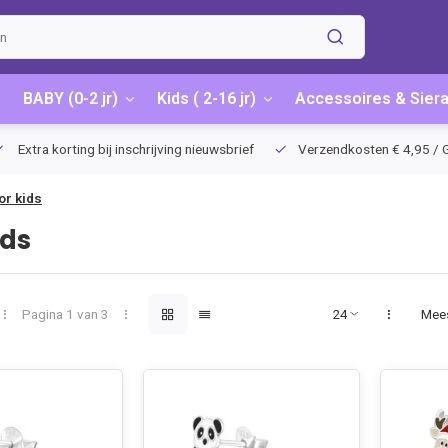
BABY (0-2 jr)
Kids ( 2-16 jr)
Accessoires & Sier
Extra korting bij inschrijving nieuwsbrief
Verzendkosten € 4,95 / G
or kids
ids
Pagina 1 van 3
Mee