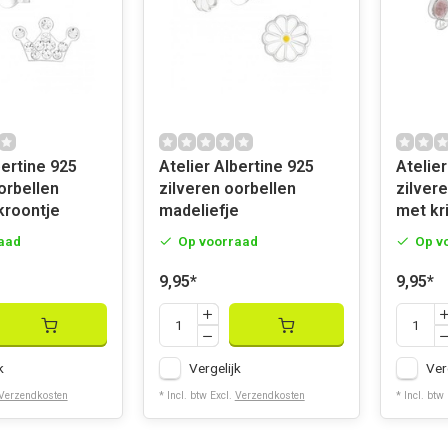
bertine 925
Atelier Albertine 925
Atelier
orbellen
zilveren oorbellen
zilvere
 kroontje
madeliefje
met kri
aad
Op voorraad
Op v
9,95
*
9,95
*
k
Vergelijk
Ver
Verzendkosten
* Incl. btw Excl.
Verzendkosten
* Incl. btw