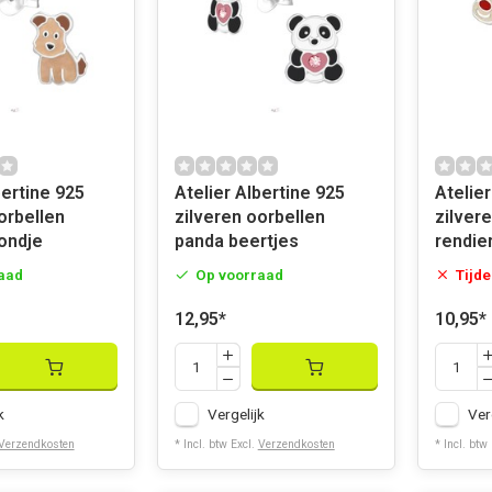
bertine 925
Atelier Albertine 925
Atelier
orbellen
zilveren oorbellen
zilver
ondje
panda beertjes
rendie
aad
Op voorraad
Tijde
12,95
*
10,95
*
k
Vergelijk
Ver
Verzendkosten
* Incl. btw Excl.
Verzendkosten
* Incl. btw