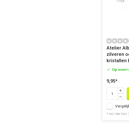
Atelier Al
zilveren o
kristallen
Op voorr
9,95
*
Vergelij
* Incl. btw Excl.