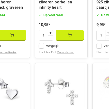
 heren
zilveren oorbellen
925 zi
cl. graveren
infinity heart
paardj
aad
Op voorraad
Op v
10,95
*
9,95
*
k
Vergelijk
Ver
Verzendkosten
* Incl. btw Excl.
Verzendkosten
* Incl. btw