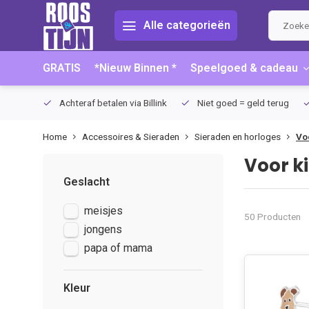
Alle categorieën
GRATIS
*Nieuw Binnen *
Speelgoed & cadeau
75 (NL)
Achteraf betalen via Billink
Niet goed = geld terug
Home
Accessoires & Sieraden
Sieraden en horloges
Vo
Voor k
Geslacht
meisjes
50 Producten
jongens
papa of mama
Kleur