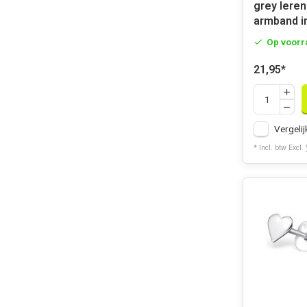
grey leren
armband in
Op voorr
21,95
*
Vergelij
* Incl. btw Excl.