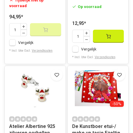
Tijdelijk niet op
voorraad
Op voorraad
94,95
*
12,95
*
Vergelijk
Vergelijk
* Incl. btw Excl.
Verzendkosten
* Incl. btw Excl.
Verzendkosten
-50%
Atelier Albertine 925
De Kunstboer etui-/
zilveren oorbellen
make up tasje Ezeltje