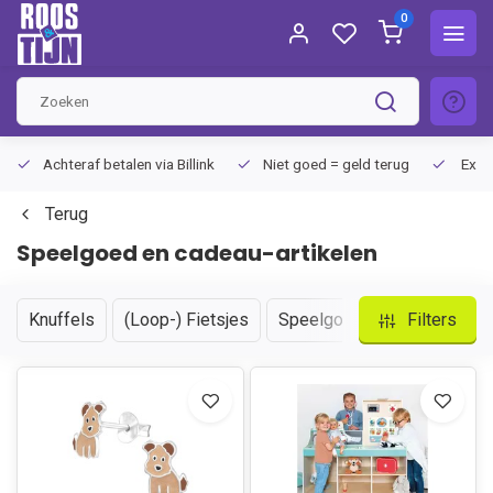
0
Achteraf betalen via Billink
Niet goed = geld terug
Extra
Terug
Speelgoed en cadeau-artikelen
Knuffels
(Loop-) Fietsjes
Speelgoed
Cadeau-artik
Filters