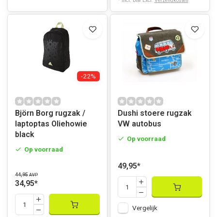
* Incl. btw Excl.
Verzendkosten
-22%
Björn Borg rugzak /
Dushi stoere rugzak
laptoptas Oliehowie
VW autobus
black
Op voorraad
Op voorraad
49,95
*
44,95
AVP
34,95
*
Vergelijk