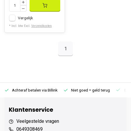
Vergelijk
* Incl. btw Excl.
Verzendkosten
1
Achteraf betalen via Billink
Niet goed = geld terug
Extr
Klantenservice
Veelgestelde vragen
0649308469