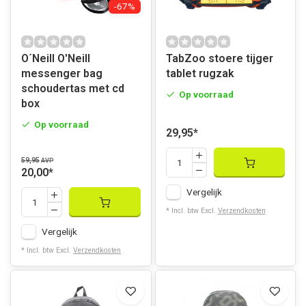
-67%
O´Neill O'Neill
TabZoo stoere tijger
messenger bag
tablet rugzak
schoudertas met cd
Op voorraad
box
Op voorraad
29,95
*
59,95
AVP
20,00
*
Vergelijk
* Incl. btw Excl.
Verzendkosten
Vergelijk
* Incl. btw Excl.
Verzendkosten