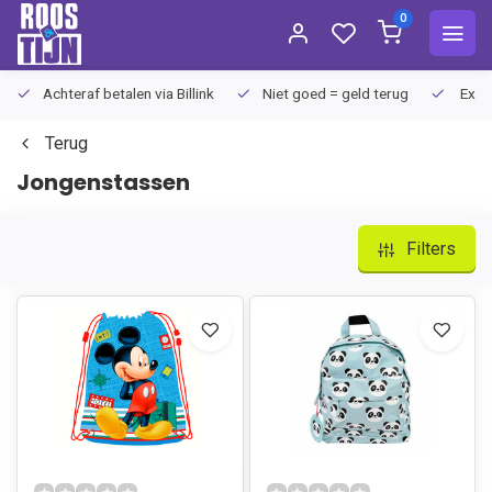
0
Achteraf betalen via Billink
Niet goed = geld terug
Extra
Terug
Jongenstassen
Filters