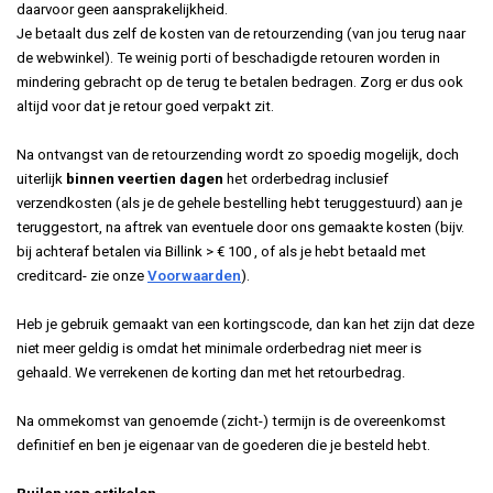
daarvoor geen aansprakelijkheid.
Je betaalt dus zelf de kosten van de retourzending (van jou terug naar
de webwinkel). Te weinig porti of beschadigde retouren worden in
mindering gebracht op de terug te betalen bedragen. Zorg er dus ook
altijd voor dat je retour goed verpakt zit.
Na ontvangst van de retourzending wordt zo spoedig mogelijk, doch
uiterlijk
binnen veertien dagen
het orderbedrag
inclusief
verzendkosten (als je de gehele bestelling hebt teruggestuurd) aan je
teruggestort, na aftrek van eventuele door ons gemaakte kosten (bijv.
bij achteraf betalen via Billink > € 100 , of als je hebt betaald met
creditcard- zie onze
Voorwaarden
).
Heb je gebruik gemaakt van een kortingscode, dan kan het zijn dat deze
niet meer geldig is omdat het minimale orderbedrag niet meer is
gehaald. We verrekenen de korting dan met het retourbedrag.
Na ommekomst van genoemde (zicht-) termijn is de overeenkomst
definitief en ben je eigenaar van de goederen die je besteld hebt.