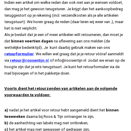
Indien een artikel om welke reden dan ook niet aan je wensen voldoet,
dan mag je het gewoon terugsturen. Je krijgt dan het aankoopbedrag
teruggestort op je rekening (incl. verzendkosten als je alle artikelen
terugstuurt). We horen graag de reden (daar leren wij weer van ;), maar
het is niet verplicht.
Als je besluit dat je een of meer artikelen wilt retourneren, dan moet je
dat
binnen veertien dagen
na aflevering aan ons melden (de
wettelijke bedenktijd)
.
Je kunt daarbij gebruik maken van ons
retourformulier
.
We willen wel graag dat je je retour vóóraf aanmeldt
via
retour@roosentijn.n
l
of
info@roosentijn.nl
zodat we ervan op de
hoogte zijn dat je iets terugstuurt. Je kunt het retourformulier via de
mail bijvoegen of in het pakketje doen.
Voorts dient het retourzenden van artikelen aan de volgende
voorwaarden te voldoen:
a)
nadat je het artikel voor retour hebt aangemeld dient het
binnen
twee
weken
daarna bij Roos & Tijn ontvangen te zijn;
b)
de aanhechting van labels mag niet ontbreken;
c)
het artikel mag niet gewassen of gedragen zijn
;