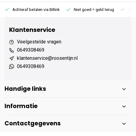
Achteraf betalen via Billink
Niet goed = geld terug
Extr
Klantenservice
Veelgestelde vragen
0649308469
klantenservice@roosentijn.nl
0649308469
Handige links
Informatie
Contactgegevens