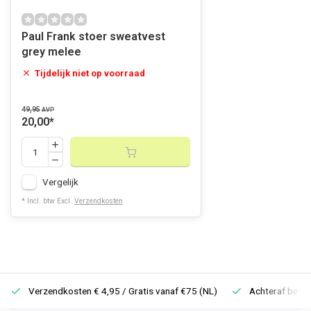
Paul Frank stoer sweatvest
grey melee
Tijdelijk niet op voorraad
49,95
AVP
20,00
*
Vergelijk
* Incl. btw Excl.
Verzendkosten
Verzendkosten € 4,95 / Gratis vanaf €75 (NL)
Achteraf betale