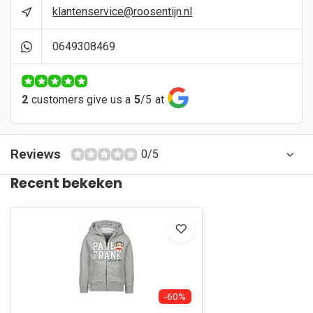
klantenservice@roosentijn.nl
0649308469
2
customers give us a
5
/
5
at
Reviews
0/5
Recent bekeken
-60%