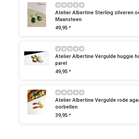
Onderhoud van je gouden oorbellen
Atelier Albertine Sterling zilveren 
Om zo lang mogelijk plezier te hebben van je oorbelle
Maansteen
te gebruiken onder de douche of ermee te zwemmen en 
49,95
*
Parels, edelstenen en edelmetalen houden namelijk
nie
vocht. Om diezelfde reden is het ook verstandig ze op 
doosje of zakje in een niet-vochtige ruimte.
Atelier Albertine Vergulde huggie 
parel
Ook is het verstandig even te wachten met je sieraden 
49,95
*
bodylotion of haarlak opgedaan hebt. Want ook daar ho
Als je hiermee rekening houdt, zul je van deze prachtig
Atelier Albertine Vergulde rode aga
beslist veel plezier hebben !
oorbellen
39,95
*