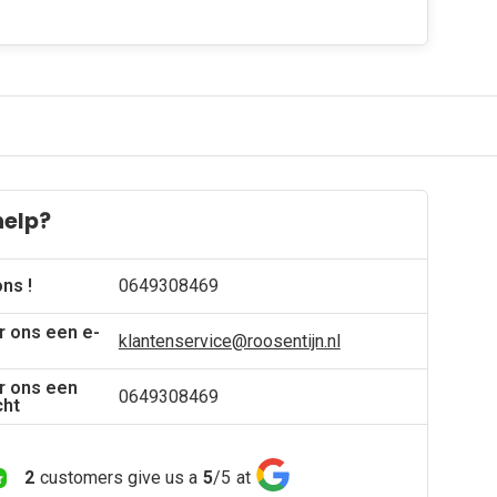
help?
ons !
0649308469
r ons een e-
klantenservice@roosentijn.nl
r ons een
0649308469
cht
2
customers give us a
5
/
5
at