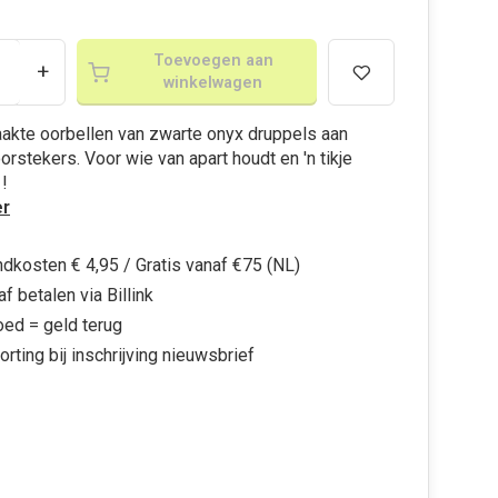
Toevoegen aan
+
winkelwagen
kte oorbellen van zwarte onyx druppels aan
orstekers. Voor wie van apart houdt en 'n tikje
!
r
dkosten € 4,95 / Gratis vanaf €75 (NL)
f betalen via Billink
oed = geld terug
orting bij inschrijving nieuwsbrief