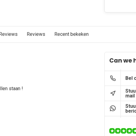
Reviews
Reviews
Recent bekeken
Can we 
Bel 
len staan !
Stuu
mail
Stuu
beri