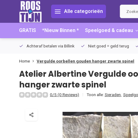
Alle categorieën
GRATIS
*Nieuw Binnen *
Speelgoed & cadeau
75 (NL)
Achteraf betalen via Billink
Niet goed = geld terug
Home
Vergulde oorbellen gouden hanger zwarte spinel
Atelier Albertine
Vergulde oo
hanger zwarte spinel
0/5 (0 Reviews)
Toon alle:
Sieraden
,
Speelgo