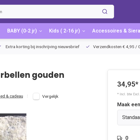
BABY (0-2 jr)
Kids ( 2-16 jr)
Accessoires & Sier
Extra korting bij inschrijving nieuwsbrief
Verzendkosten € 4,95 / G
rbellen gouden
34,95*
* Incl. btw Excl
ed & cadeau
Vergelijk
Maak een
Standaa
0