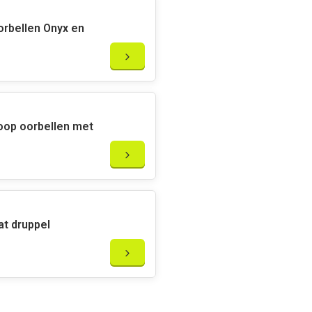
oorbellen Onyx en
n adviseren wij je om deze
niet
er ook niet mee te sporten.
t
van transpiratie- of ander
te bergen in een afgesloten
hoop oorbellen met
om te doen als je parfum ,
uden deze sieraden niet van.
e zwarte spinel
oorhangers
at druppel