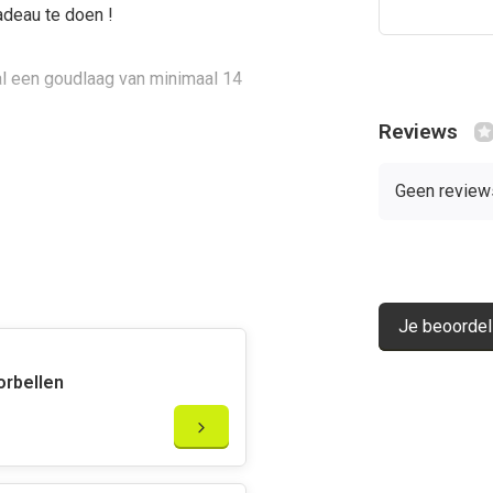
adeau te doen !
l een goudlaag van minimaal 14
Reviews
geen
en gaan ze lang mee.
Geen review
Je beoordel
orbellen
g.