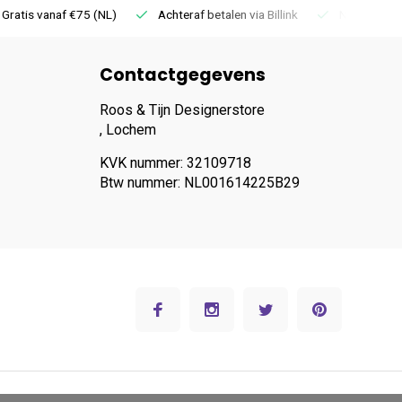
 Gratis vanaf €75 (NL)
Achteraf betalen via Billink
Niet goed =
Contactgegevens
Roos & Tijn Designerstore
, Lochem
KVK nummer: 32109718
Btw nummer: NL001614225B29