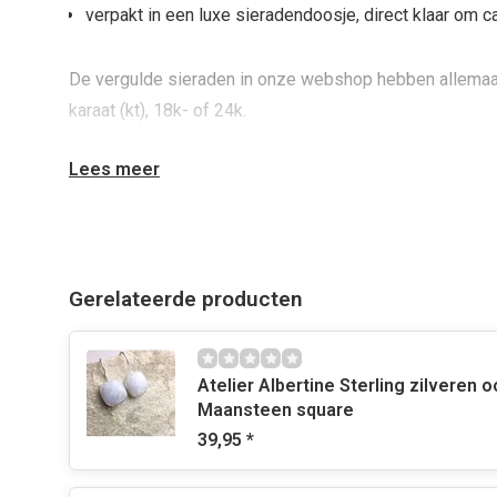
verpakt in een luxe sieradendoosje, direct klaar om c
De vergulde sieraden in onze webshop hebben allemaa
karaat (kt), 18k- of 24k.
Lees meer
Omdat de goudlaag dik is, zijn de sieraden
hypoaller
Ook zijn al onze sieraden nikkelvrij.
Bekijk hier alle sieraden>>
Gerelateerde producten
Afmetingen
Atelier Albertine Sterling zilveren o
De oorbellen zijn inclusief oorring ongeveer 5,5 cm. lan
Maansteen square
39,95
*