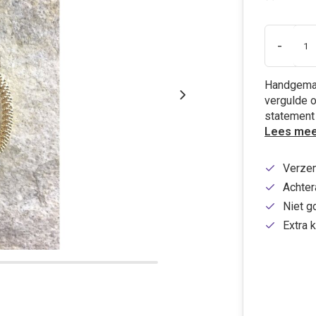
-
Handgemaa
vergulde o
statement 
Lees mee
Verzen
Achtera
Niet g
Extra k