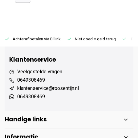
Achteraf betalen via Billink
Niet goed = geld terug
Extr
Klantenservice
Veelgestelde vragen
0649308469
klantenservice@roosentijn.nl
0649308469
Handige links
Informatie