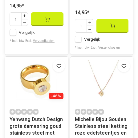
14,95
*
14,95
*
Vergelijk
Vergelijk
* Incl. btw Excl.
Verzendkosten
* Incl. btw Excl.
Verzendkosten
-46%
Yehwang Dutch Design
Michelle Bijou Gouden
grote damesring goud
Stainless steel ketting
stainless steel met
roze edelsteentjes en