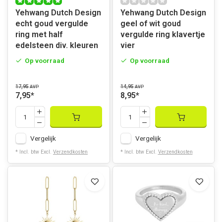
Yehwang Dutch Design
Yehwang Dutch Design
echt goud vergulde
geel of wit goud
ring met half
vergulde ring klavertje
edelsteen div. kleuren
vier
Op voorraad
Op voorraad
17,95
14,95
AVP
AVP
7,95
*
8,95
*
Vergelijk
Vergelijk
* Incl. btw Excl.
Verzendkosten
* Incl. btw Excl.
Verzendkosten