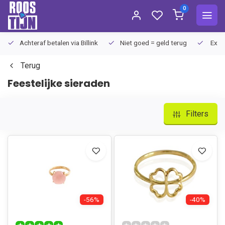
0
Achteraf betalen via Billink
Niet goed = geld terug
Extra
Terug
Feestelijke sieraden
Filters
-56%
-40%