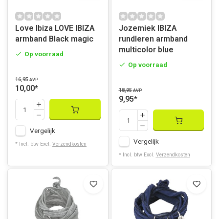
Love Ibiza LOVE IBIZA
Jozemiek IBIZA
armband Black magic
rundleren armband
multicolor blue
Op voorraad
Op voorraad
16,95
AVP
10,00
*
18,95
AVP
9,95
*
Vergelijk
Vergelijk
* Incl. btw Excl.
Verzendkosten
* Incl. btw Excl.
Verzendkosten