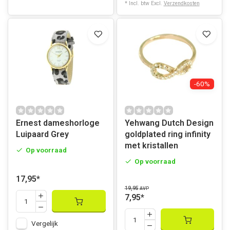
* Incl. btw Excl.
Verzendkosten
-60%
Ernest dameshorloge
Yehwang Dutch Design
Luipaard Grey
goldplated ring infinity
met kristallen
Op voorraad
Op voorraad
17,95
*
19,95
AVP
7,95
*
Vergelijk