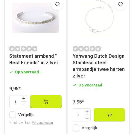
Statement armband "
Yehwang Dutch Design
Best Friends" in zilver
Stainless steel
armbandje twee harten
Op voorraad
zilver
Op voorraad
9,95
*
7,95
*
Vergelijk
* Incl. btw Excl.
Verzendkosten
Vergelijk