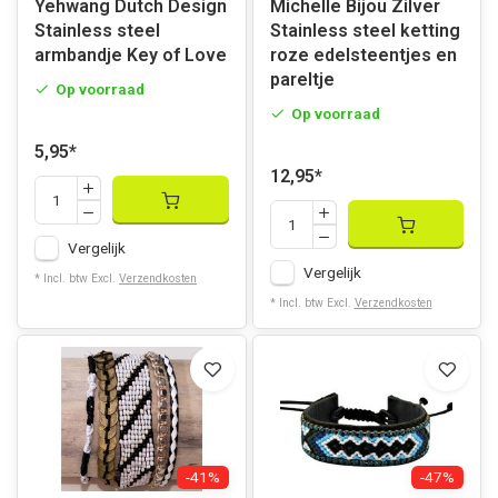
Yehwang Dutch Design
Michelle Bijou Zilver
Stainless steel
Stainless steel ketting
armbandje Key of Love
roze edelsteentjes en
pareltje
Op voorraad
Op voorraad
5,95
*
12,95
*
Vergelijk
Vergelijk
* Incl. btw Excl.
Verzendkosten
* Incl. btw Excl.
Verzendkosten
-41%
-47%