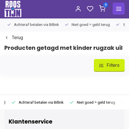
0
Achteraf betalen via Billink
Niet goed = geld terug
Extra
Terug
Producten getagd met kinder rugzak uil
Filters
)
Achteraf betalen via Billink
Niet goed = geld terug
Ext
Klantenservice