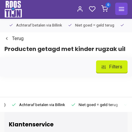
0
Achteraf betalen via Billink
Niet goed = geld terug
Extra
Terug
Producten getagd met kinder rugzak uil
Filters
Achteraf betalen via Billink
Niet goed = geld terug
Extr
Klantenservice