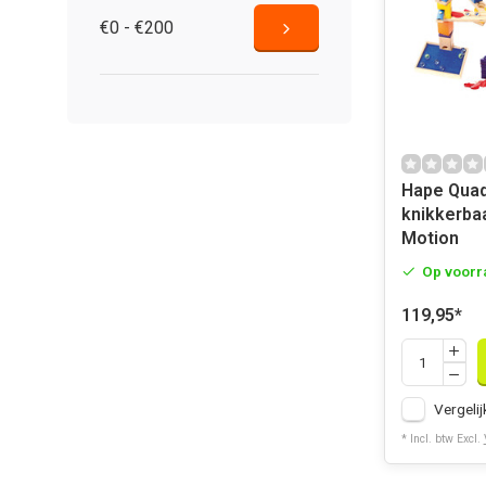
€0 - €200
Hape Quad
knikkerba
Motion
Op voorr
119,95
*
Vergelij
* Incl. btw Excl.