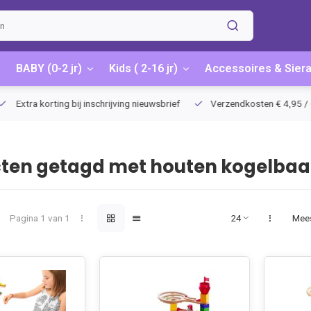
BABY (0-2 jr)
Kids ( 2-16 jr)
Accessoires & Sier
Extra korting bij inschrijving nieuwsbrief
Verzendkosten € 4,95 / G
ten getagd met houten kogelba
Pagina 1 van 1
Mee