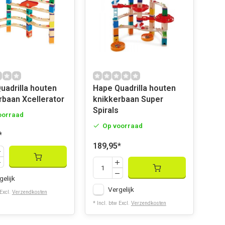
uadrilla houten
Hape Quadrilla houten
rbaan Xcellerator
knikkerbaan Super
Spirals
oorraad
Op voorraad
*
189,95
*
gelijk
Vergelijk
 Excl.
Verzendkosten
* Incl. btw Excl.
Verzendkosten