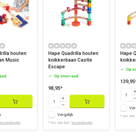
rilla houten
Hape Quadrilla houten
Hape Q
an Music
knikkerbaan Castle
knikke
Escape
Op v
aad
Op voorraad
139,95
98,95
*
Ver
k
Vergelijk
* Incl. btw
Verzendkosten
* Incl. btw Excl.
Verzendkosten