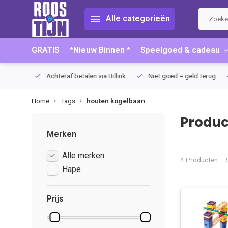
Alle categorieën
GRATIS
*Nieuw Binnen *
Speelgoed & cadeau
75 (NL)
Achteraf betalen via Billink
Niet goed = geld terug
Home
Tags
houten kogelbaan
Produc
Merken
Alle merken
4 Producten
Hape
Prijs