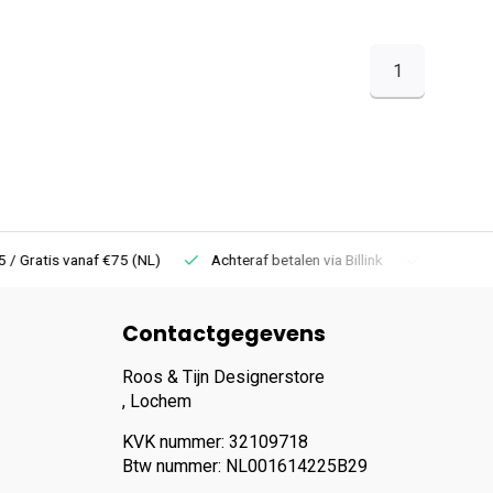
1
 Gratis vanaf €75 (NL)
Achteraf betalen via Billink
Niet goed =
Contactgegevens
Roos & Tijn Designerstore
, Lochem
KVK nummer: 32109718
Btw nummer: NL001614225B29