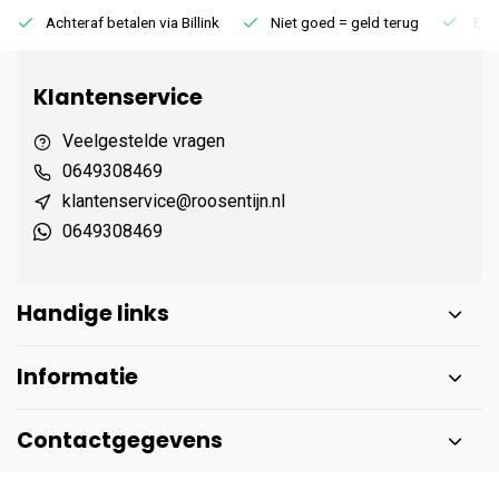
Achteraf betalen via Billink
Niet goed = geld terug
Extr
Klantenservice
Veelgestelde vragen
0649308469
klantenservice@roosentijn.nl
0649308469
Handige links
Informatie
Contactgegevens