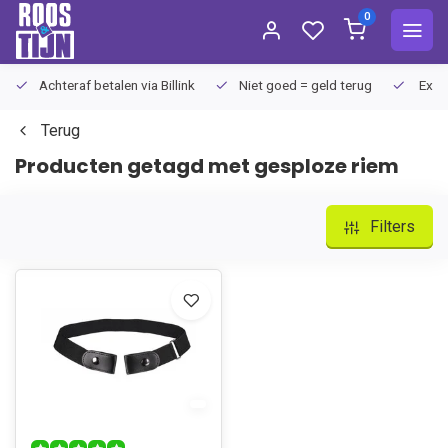
0
Achteraf betalen via Billink
Niet goed = geld terug
Extra
Terug
Producten getagd met gesploze riem
Filters