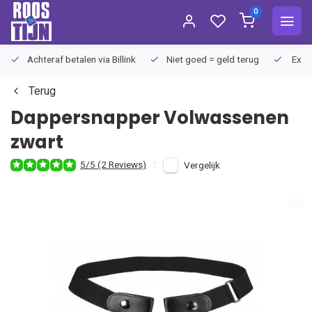
0
Achteraf betalen via Billink
Niet goed = geld terug
Extra
Terug
Dappersnapper
Volwassenen
zwart
5/5 (2 Reviews)
Vergelijk