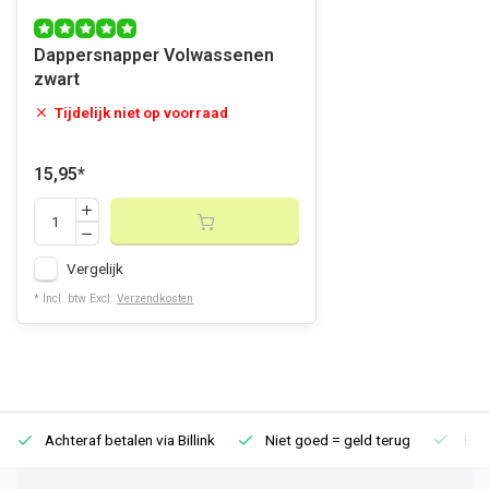
Dappersnapper Volwassenen
zwart
Tijdelijk niet op voorraad
15,95
*
Vergelijk
* Incl. btw Excl.
Verzendkosten
Achteraf betalen via Billink
Niet goed = geld terug
Extr