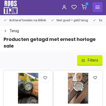
0
Achteraf betalen via Billink
Niet goed = geld terug
Extra
Terug
Producten getagd met ernest horloge
sale
Filters