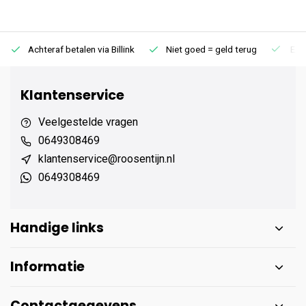
Achteraf betalen via Billink
Niet goed = geld terug
Extr
Klantenservice
Veelgestelde vragen
0649308469
klantenservice@roosentijn.nl
0649308469
Handige links
Informatie
Contactgegevens