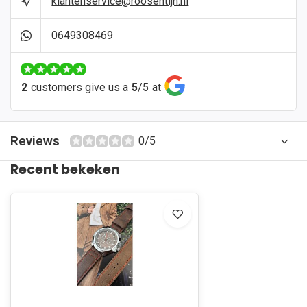
klantenservice@roosentijn.nl
0649308469
2
customers give us a
5
/
5
at
Reviews
0/5
Recent bekeken