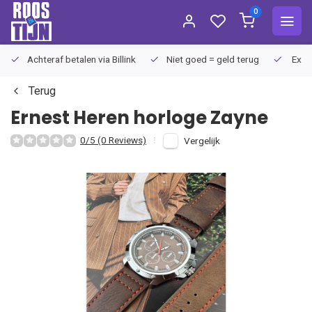
0
Achteraf betalen via Billink
Niet goed = geld terug
Extra
Terug
Ernest
Heren horloge Zayne
0/5 (0 Reviews)
Vergelijk