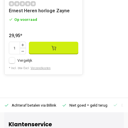
Ernest Heren horloge Zayne
Op voorraad
29,95
*
Vergelijk
* Incl. btw Excl.
Verzendkosten
Achteraf betalen via Billink
Niet goed = geld terug
Extr
Klantenservice