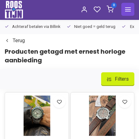
0
Achteraf betalen via Billink
Niet goed = geld terug
Extra
Terug
Producten getagd met ernest horloge
aanbieding
Filters