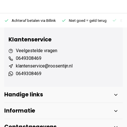
Achteraf betalen via Billink
Niet goed = geld terug
Extr
Klantenservice
Veelgestelde vragen
0649308469
klantenservice@roosentijn.nl
0649308469
Handige links
Informatie
Contactgegevens