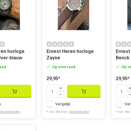
ren horloge
Ernest Heren horloge
Ernest
lver-blauw
Zayne
Benck 
aad
Op voorraad
Op v
29,95
*
29,95
*
k
Vergelijk
Ver
Verzendkosten
* Incl. btw Excl.
Verzendkosten
* Incl. btw