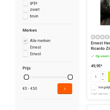
grijs
zwart
bruin
Merken
Alle merken
Ernest He
Ernest
Ricardo Zi
Ernest
Op voorr
49,95
*
Prijs
Vergelij
€0 - €50
* Incl. btw Excl.