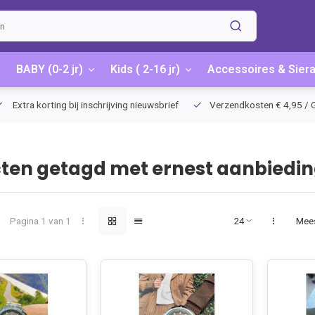
BABY (0-2 jr)
Kids ( 2-16 jr)
Accessoires & Sier
Extra korting bij inschrijving nieuwsbrief
Verzendkosten € 4,95 / G
ten getagd met ernest aanbiedi
Pagina 1 van 1
Mee