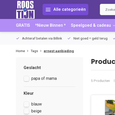
Alle categorieën
GRATIS
*Nieuw Binnen *
Speelgoed & cadeau
75 (NL)
Achteraf betalen via Billink
Niet goed = geld terug
Home
Tags
ernest aanbieding
Produc
Geslacht
papa of mama
5 Producten
Kleur
blauw
beige