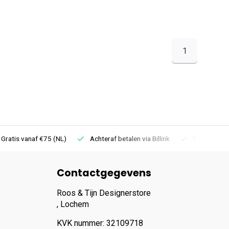
1
 Gratis vanaf €75 (NL)
Achteraf betalen via Billink
Niet goed =
Contactgegevens
Roos & Tijn Designerstore
, Lochem
KVK nummer: 32109718