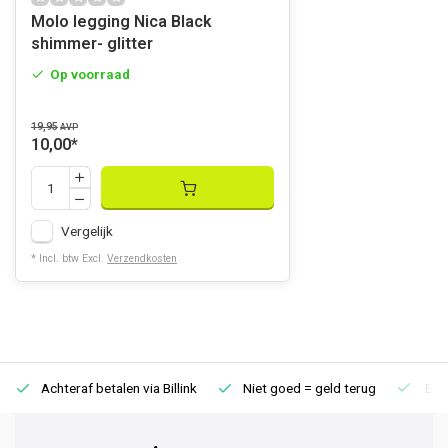
Molo legging Nica Black
shimmer- glitter
Op voorraad
19,95
AVP
10,00
*
Vergelijk
* Incl. btw Excl.
Verzendkosten
Achteraf betalen via Billink
Niet goed = geld terug
Extr