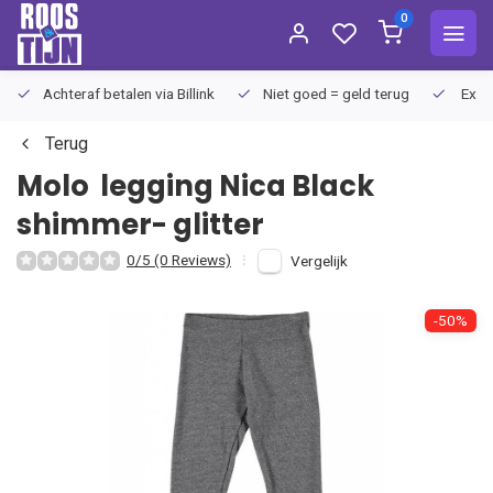
0
Achteraf betalen via Billink
Niet goed = geld terug
Extra
Terug
Molo
legging Nica Black
shimmer- glitter
0/5 (0 Reviews)
Vergelijk
-50%