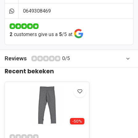
0649308469
2
customers give us a
5
/
5
at
Reviews
0/5
Recent bekeken
-50%