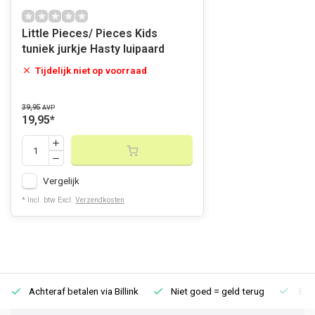
Little Pieces/ Pieces Kids
tuniek jurkje Hasty luipaard
Tijdelijk niet op voorraad
39,95
AVP
19,95
*
Vergelijk
* Incl. btw Excl.
Verzendkosten
Achteraf betalen via Billink
Niet goed = geld terug
Extr