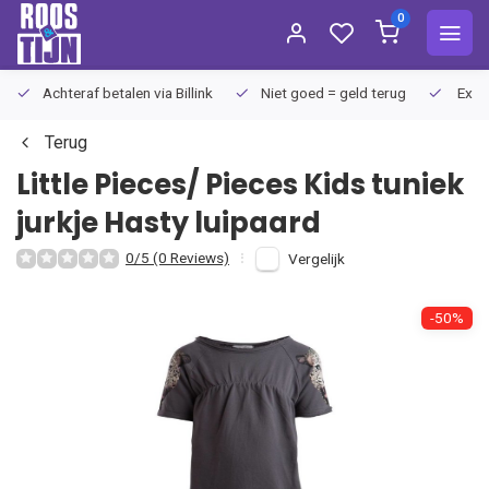
0
Achteraf betalen via Billink
Niet goed = geld terug
Extra
Terug
Little Pieces/ Pieces Kids
tuniek
jurkje Hasty luipaard
0/5 (0 Reviews)
Vergelijk
-50%