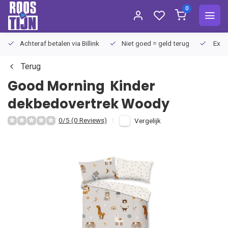
0
Achteraf betalen via Billink
Niet goed = geld terug
Extra
Terug
Good Morning
Kinder
dekbedovertrek Woody
0/5 (0 Reviews)
Vergelijk