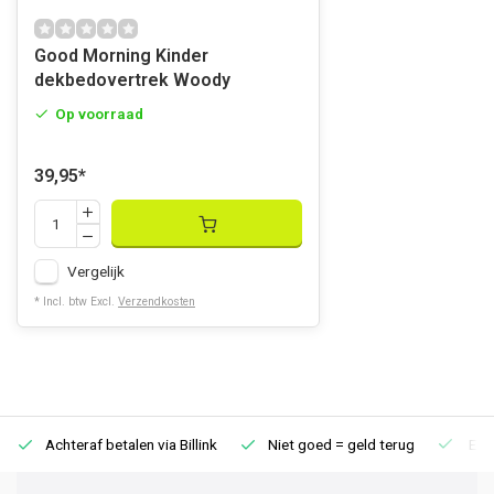
Good Morning Kinder
dekbedovertrek Woody
Op voorraad
39,95
*
Vergelijk
* Incl. btw Excl.
Verzendkosten
Achteraf betalen via Billink
Niet goed = geld terug
Extr