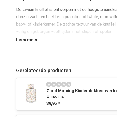
De zwaan knuffel is ontworpen met de hoogste aandacht 
donzig zacht en heeft een prachtige offwhite, roomwitte
baby- of kinderkamer. De zachte textuur van de knuffel z
veilig en geborgen voelt tijdens het slapen of spelen.
Lees meer
Wat deze zwaan knuffel echt bijzonder maakt, zijn de 
zwaan draagt een elegante gouden kroon, heeft een g
schattige gouden pootjes. Deze koninklijke details make
aantrekkelijk voor kinderen, maar ook voor ouders die op
Gerelateerde producten
decoratie voor de kinderkamer.
Good Morning Kinder dekbedovertrek Lovely
Perfecte Slaapgenoot
Unicorns
39,95
*
De zwaan heeft haar oogjes al toe, wat haar een rustige
geeft. Dit maakt haar de perfecte slaapgenoot voor je k