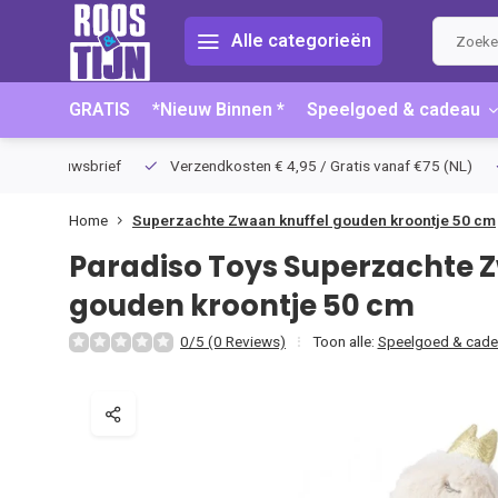
Alle categorieën
GRATIS
*Nieuw Binnen *
Speelgoed & cadeau
terug
Extra korting bij inschrijving nieuwsbrief
Verzendkosten €
Home
Superzachte Zwaan knuffel gouden kroontje 50 cm
Paradiso Toys
Superzachte Z
gouden kroontje 50 cm
0/5 (0 Reviews)
Toon alle:
Speelgoed & cade