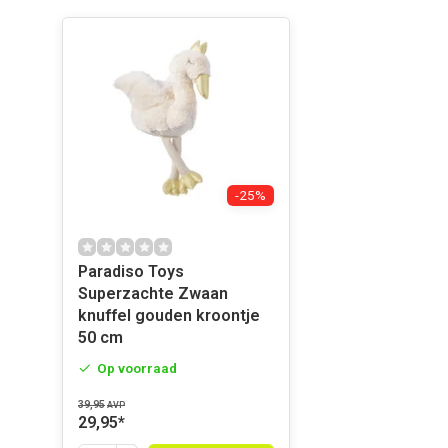
zodat u zich geen zorgen hoeft te maken over allergieën 
stevige constructie zorgt ervoor dat de knuffel lang mee
gebruik.
Stijlvolle Decoratie voor de Kinderk
Naast het bieden van comfort en gezelschap aan uw ki
ook als een stijlvolle decoratie voor de kinderkamer. De 
-25%
verfijnde afwerking maken deze knuffel tot een eyecatch
verschillende interieurstijlen. Of deze nu een klassiek
Paradiso Toys
inrichting heeft, deze zwaan knuffel voegt een vleugje 
Superzachte Zwaan
knuffel gouden kroontje
Het Perfecte Cadeau
50 cm
Op voorraad
Bent je op zoek naar een uniek en betekenisvol cadea
39,95
AVP
verjaardag of een andere speciale gelegenheid? De zwa
29,95
*
uitstekende keuze! Het combineert schoonheid, comfort 