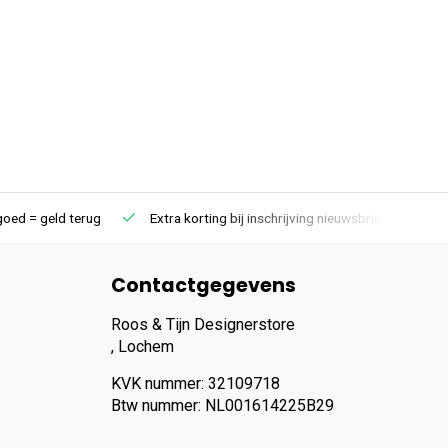
iet goed = geld terug
Extra korting bij inschrijving nieuwsbrief
Contactgegevens
Roos & Tijn Designerstore
, Lochem
KVK nummer: 32109718
Btw nummer: NL001614225B29