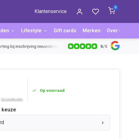
0
Klantenservice
aden
Lifestyle
Gift cards
Merken
Over ons
B
5
/
5
 goed = geld terug
Extra korting bij inschrijving nieuwsbrief
Op voorraad
.
Verzendkosten
 keuze
rd