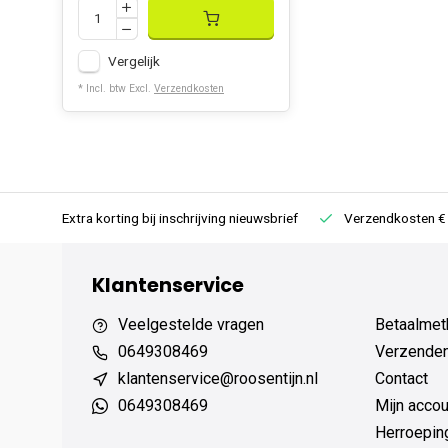
prachtig pakket. Elke ouder en elk kind zal dol zijn op 
Vergelijk
Waarom Kiezen voor Onze Zwaan Knu
* Incl. btw Excl.
Verzendkosten
Onze zwaan knuffel met kroontje onderscheidt zich door 
afwerking en veelzijdigheid. Enkele redenen waarom d
Hoogwaardige materialen
: Zacht, hypoallergeen e
 terug
Extra korting bij inschrijving nieuwsbrief
Verzendkosten
Koninklijke details
: Gouden kroon, snavel en pootjes 
Perfecte maat
: 50 x 35 cm, ideaal voor knuffelen en
Klantenservice
Veilig en comfortabel
: Hypoallergene vacht en veili
Veelgestelde vragen
Betaalmet
Stijlvolle decoratie
: Prachtige aanvulling op elke ba
0649308469
Verzenden,
Ideaal cadeau
: Perfect voor babyshowers, verjaard
klantenservice@roosentijn.nl
Contact
gelegenheden.
0649308469
Mijn accou
Herroepin
Bestel vandaag nog onze zwaan knuffel met kroontje e