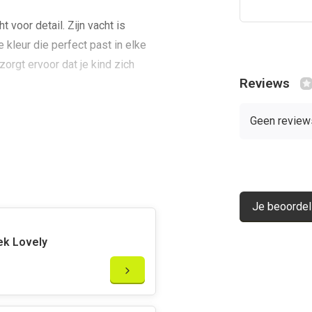
voor detail. Zijn vacht is
 kleur die perfect past in elke
orgt ervoor dat je kind zich
Reviews
Geen review
luxueuze gouden details. De
lanzende gouden snavel en
n de knuffel niet alleen
 zoek zijn naar stijlvolle
Je beoordel
 en kalmerende uitstraling
ind. De zachte materialen en de