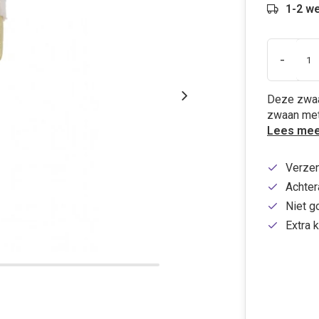
1-2 w
-
Deze zwaan
zwaan met
Lees mee
Verzen
Achtera
Niet g
Extra k