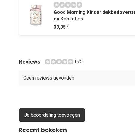
vriendelijke uitstraling van de zwaan zorgen ervoor dat je
heerlijk kan slapen met deze lieve knuffel naast zich.
Good Morning Kinder dekbedovertrek Hertjes, Vosjes
en Konijntjes
39,95
*
Ideale Afmetingen
Met een afmeting van ca. 50 x 35 cm is deze zwaan kn
vallen, maar ook compact genoeg om gemakkelijk in ee
passen. De knuffel is licht van gewicht, waardoor je h
Reviews
0/5
naartoe kan nemen, of het nu is om mee te knuffelen ti
spelen in de woonkamer.
Geen reviews gevonden
Hoogwaardige Materialen
Wij begrijpen hoe belangrijk het is dat speelgoed veili
Je beoordeling toevoegen
zwaan knuffel gemaakt van hoogwaardige materialen di
veiligheidseisen. De zachte vacht is hypoallergeen en vr
Recent bekeken