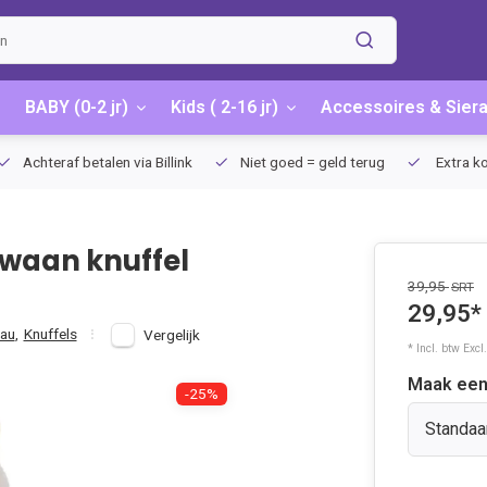
BABY (0-2 jr)
Kids ( 2-16 jr)
Accessoires & Sier
 4,95 / Gratis vanaf €75 (NL)
Achteraf betalen via Billink
Niet
waan knuffel
39,95
SRT
29,95*
au
,
Knuffels
Vergelijk
* Incl. btw Excl
Maak een
-25%
Standaa