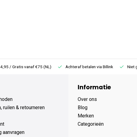
deze charmante en luxe knuffel.
ffel?
zijn hoge kwaliteit, luxe
eze knuffel een goede keuze is:
n duurzaam.
 € 4,95 / Gratis vanaf €75 (NL)
Achteraf betalen via Billink
N
voor een elegante uitstraling.
 decoratie.
Informatie
ge constructie.
hoden
Over ons
by- of kinderkamer.
 ruilen & retourneren
Blog
agen en andere speciale
Merken
nt
Categorieën
g aanvragen
n ervaar zelf hoe deze