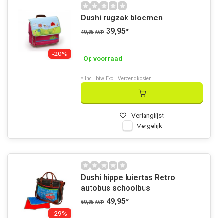
Dushi rugzak bloemen
39,95
*
49,95
AVP
-20%
Op voorraad
* Incl. btw Excl.
Verzendkosten
Verlanglijst
Vergelijk
Dushi hippe luiertas Retro
autobus schoolbus
49,95
*
69,95
AVP
-29%