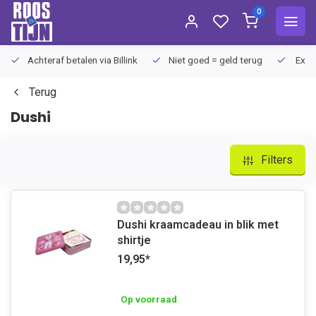
0
Achteraf betalen via Billink
Niet goed = geld terug
Extra
Terug
Dushi
Filters
Dushi kraamcadeau in blik met
shirtje
19,95
*
Op voorraad