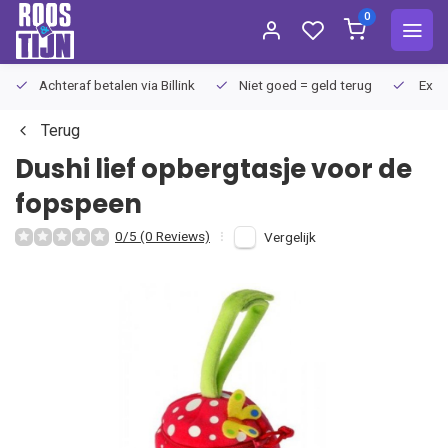
0
Achteraf betalen via Billink
Niet goed = geld terug
Extra
Terug
Dushi
lief opbergtasje voor de
fopspeen
0/5 (0 Reviews)
Vergelijk