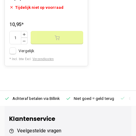
Tijdelijk niet op voorraad
10,95
*
Vergelijk
* Incl. btw Excl.
Verzendkosten
Achteraf betalen via Billink
Niet goed = geld terug
Extr
Klantenservice
Veelgestelde vragen