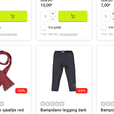
39,95
19,95
AVP
AVP
10,00
*
7,00
*
k
Vergelijk
Ver
Verzendkosten
* Incl. btw Excl.
Verzendkosten
* Incl. btw
-50%
-69%
sjaaltje red
Bampidano legging dark
Bampid