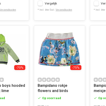
k
Vergelijk
Ver
Verzendkosten
* Incl. btw Excl.
Verzendkosten
* Incl. btw
-70%
-75%
o boys hooded
Bampidano rokje
Bampid
 lime
flowers and birds
meisje
aad
Op voorraad
Op v