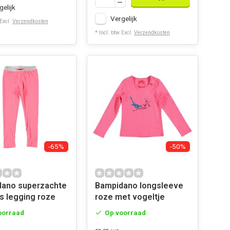
gelijk
Vergelijk
 Excl.
Verzendkosten
* Incl. btw Excl.
Verzendkosten
-65%
-50%
ano superzachte
Bampidano longsleeve
s legging roze
roze met vogeltje
oorraad
Op voorraad