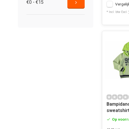
€0 - €15
Vergelij
* Incl. btw Excl.
Bampidan
sweatshirt
Op voorr