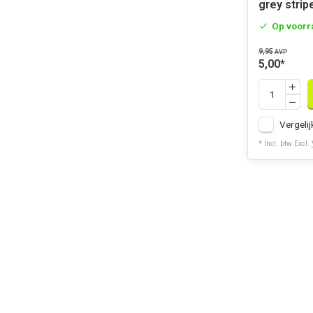
grey strip
Op voorr
9,95
AVP
5,00
*
Vergelij
* Incl. btw Excl.