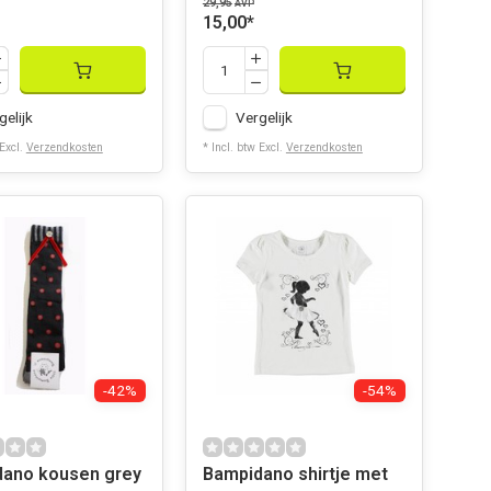
29,95
AVP
15,00
*
gelijk
Vergelijk
 Excl.
Verzendkosten
* Incl. btw Excl.
Verzendkosten
-42%
-54%
ano kousen grey
Bampidano shirtje met