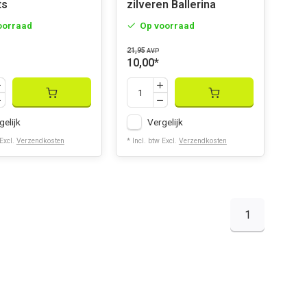
ts
zilveren Ballerina
oorraad
Op voorraad
21,95
AVP
10,00
*
gelijk
Vergelijk
 Excl.
Verzendkosten
* Incl. btw Excl.
Verzendkosten
1