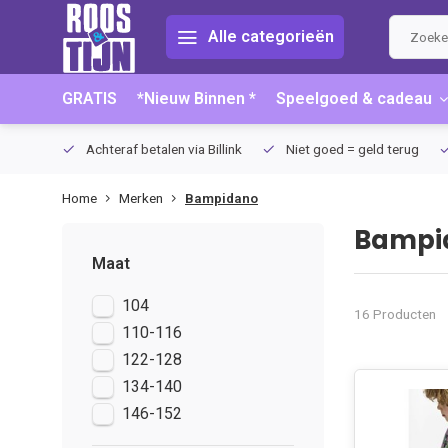
Alle categorieën
GRATIS
*Nieuw Binnen *
Speelgoed & cadeau
75 (NL)
Achteraf betalen via Billink
Niet goed = geld terug
Home
Merken
Bampidano
Bampi
Maat
104
16 Producten
110-116
122-128
134-140
146-152