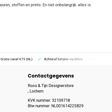
ren, stoffen en prints. En niet onbelangrijk: alles is
 Gratis vanaf €75 (NL)
Achteraf betalen via Billink
Niet goed =
Contactgegevens
Roos & Tijn Designerstore
, Lochem
KVK nummer: 32109718
Btw nummer: NL001614225B29