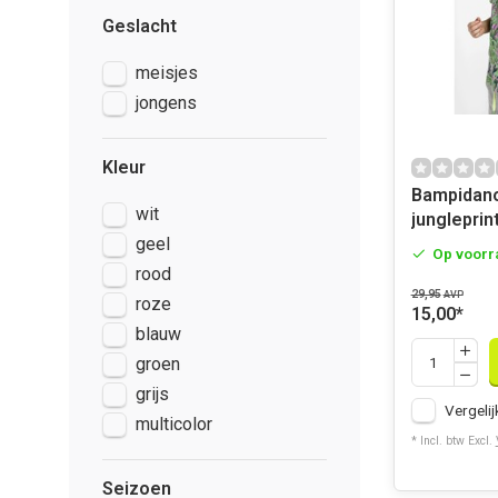
Geslacht
meisjes
jongens
Kleur
Bampidano
wit
jungleprin
geel
Op voorr
rood
29,95
AVP
roze
15,00
*
blauw
groen
grijs
Vergelij
multicolor
* Incl. btw Excl.
Seizoen