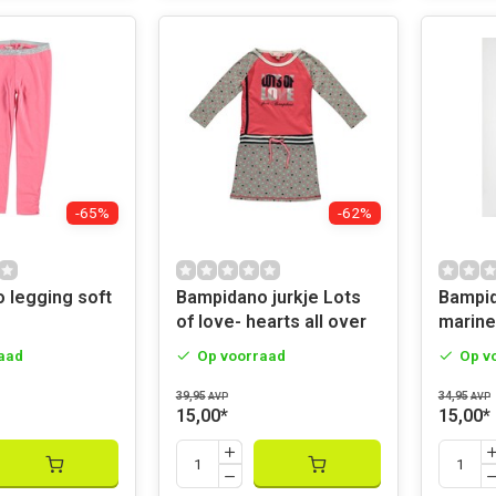
-65%
-62%
 legging soft
Bampidano jurkje Lots
Bampid
of love- hearts all over
marine
aad
Op voorraad
Op v
39,95
34,95
AVP
AVP
15,00
*
15,00
*