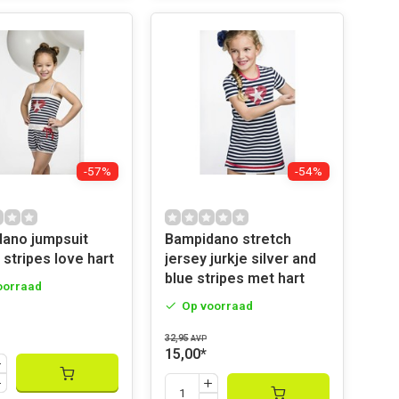
-57%
-54%
ano jumpsuit
Bampidano stretch
 stripes love hart
jersey jurkje silver and
blue stripes met hart
oorraad
Op voorraad
32,95
AVP
15,00
*