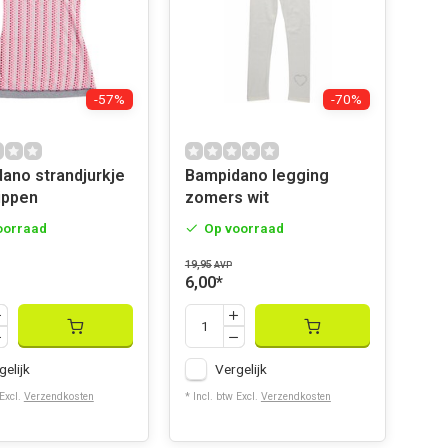
-57%
-70%
ano strandjurkje
Bampidano legging
ippen
zomers wit
oorraad
Op voorraad
19,95
AVP
6,00
*
gelijk
Vergelijk
 Excl.
Verzendkosten
* Incl. btw Excl.
Verzendkosten