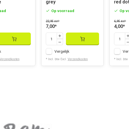
e
grey
red do
aad
Op voorraad
Op v
22,95
6,95
AVP
AVP
7,00
*
4,00
*
k
Vergelijk
Ver
Verzendkosten
* Incl. btw Excl.
Verzendkosten
* Incl. btw