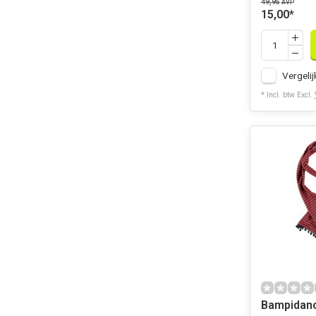
49,95
AVP
15,00
*
Vergelij
* Incl. btw Excl.
Bampidano 