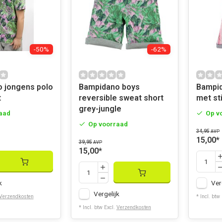
-50%
-62%
 jongens polo
Bampidano boys
Bampid
t
reversible sweat short
met st
grey-jungle
aad
Op v
Op voorraad
34,95
AVP
15,00
*
39,95
AVP
15,00
*
k
Ver
Vergelijk
Verzendkosten
* Incl. btw
* Incl. btw Excl.
Verzendkosten