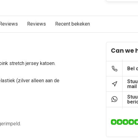
Reviews
Reviews
Recent bekeken
Can we 
pink stretch jersey katoen.
Bel 
lastiek (zilver alleen aan de
Stuu
mail
Stuu
beri
gerimpeld.