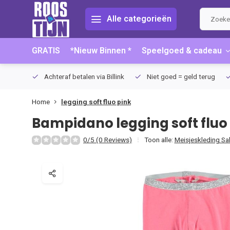
Alle categorieën
GRATIS
*Nieuw Binnen *
Speelgoed & cadeau
75 (NL)
Achteraf betalen via Billink
Niet goed = geld terug
Home
legging soft fluo pink
Bampidano
legging soft fluo
0/5 (0 Reviews)
Toon alle:
Meisjeskleding Sa