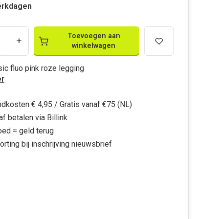
erkdagen
Toevoegen aan
+
winkelwagen
ic fluo pink roze legging
r
dkosten € 4,95 / Gratis vanaf €75 (NL)
f betalen via Billink
oed = geld terug
orting bij inschrijving nieuwsbrief