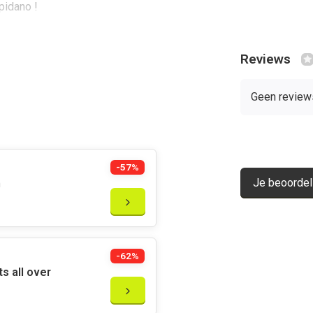
mpidano !
Reviews
Geen review
-57%
Je beoordel
n
-62%
s all over