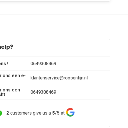
help?
ons !
0649308469
r ons een e-
klantenservice@roosentijn.nl
r ons een
0649308469
cht
2
customers give us a
5
/
5
at