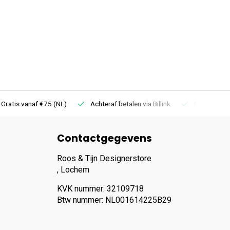
 Gratis vanaf €75 (NL)
Achteraf betalen via Billink
Niet goed =
Contactgegevens
Roos & Tijn Designerstore
, Lochem
KVK nummer: 32109718
Btw nummer: NL001614225B29