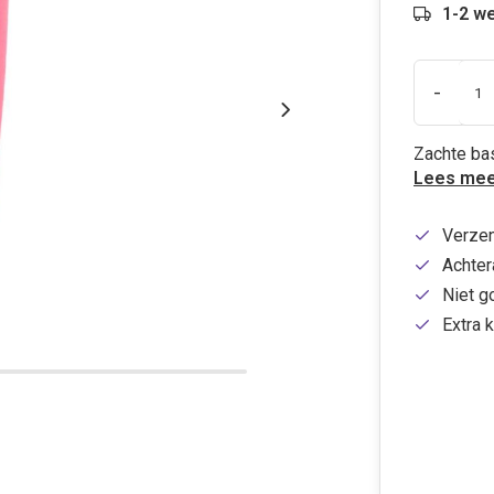
1-2 w
-
Zachte bas
Lees mee
Verzen
Achtera
Niet g
Extra k