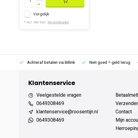
Vergelijk
* Incl. btw Excl.
Verzendkosten
75 (NL)
Achteraf betalen via Billink
Niet goed = geld terug
Klantenservice
Veelgestelde vragen
Betaalmet
0649308469
Verzenden,
klantenservice@roosentijn.nl
Contact
0649308469
Mijn accou
Herroepin