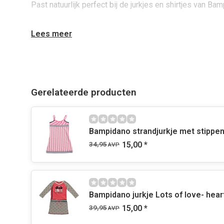
Past natuurlijk perfect bij de jurkjes en shirtjes van Ba
Lees meer
Gerelateerde producten
Bampidano strandjurkje met stippe
34,95
15,00
*
AVP
Bampidano jurkje Lots of love- heart
39,95
15,00
*
AVP