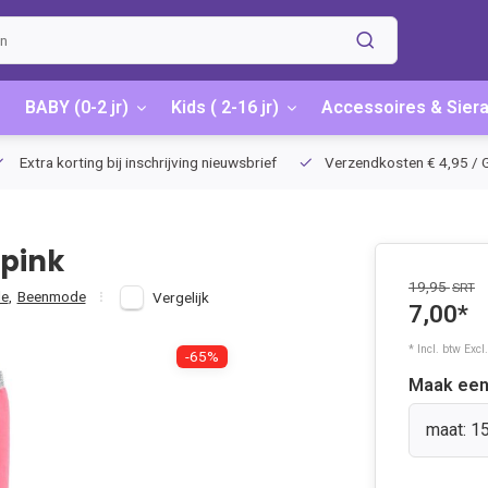
BABY (0-2 jr)
Kids ( 2-16 jr)
Accessoires & Sier
Extra korting bij inschrijving nieuwsbrief
Verzendkosten € 4,95 / G
 pink
19,95
SRT
le
,
Beenmode
Vergelijk
7,00*
* Incl. btw Excl
-65%
Maak een
maat: 1