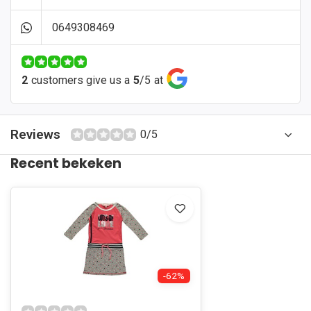
0649308469
2
customers give us a
5
/
5
at
Reviews
0/5
Recent bekeken
-62%