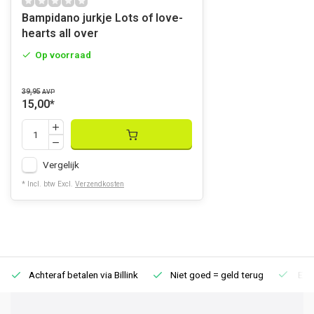
Bampidano jurkje Lots of love-
hearts all over
Op voorraad
39,95
AVP
15,00
*
Vergelijk
* Incl. btw Excl.
Verzendkosten
Achteraf betalen via Billink
Niet goed = geld terug
Extr