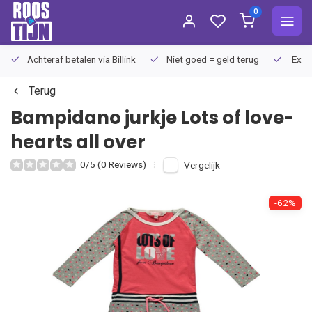
0
Achteraf betalen via Billink
Niet goed = geld terug
Extra
Terug
Bampidano
jurkje Lots of love-
hearts all over
0/5 (0 Reviews)
Vergelijk
-62%