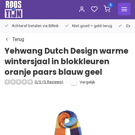
0
Achteraf betalen via Billink
Niet goed = geld terug
Extra
Terug
Yehwang Dutch Design
warme
wintersjaal in blokkleuren
oranje paars blauw geel
0/5 (0 Reviews)
Vergelijk