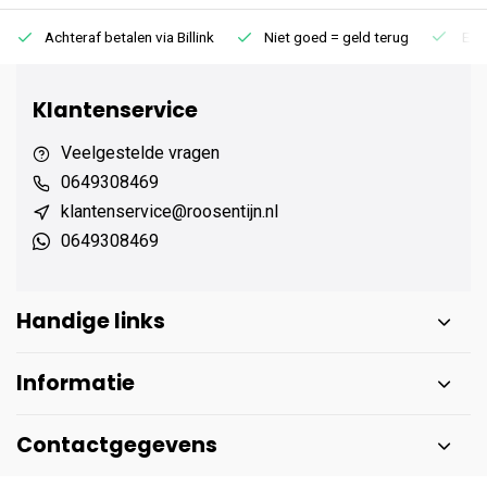
Achteraf betalen via Billink
Niet goed = geld terug
Extr
Klantenservice
Veelgestelde vragen
0649308469
klantenservice@roosentijn.nl
0649308469
Handige links
Informatie
Contactgegevens