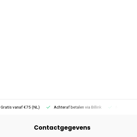
 Gratis vanaf €75 (NL)
Achteraf betalen via Billink
Niet goed =
Contactgegevens