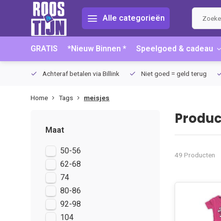
Alle categorieën
GRATIS
*Nieuw Binnen *
Speelgoed & cadeau
75 (NL)
Achteraf betalen via Billink
Niet goed = geld terug
Home
Tags
meisjes
Produc
Maat
50-56
49 Producten
62-68
74
80-86
92-98
104