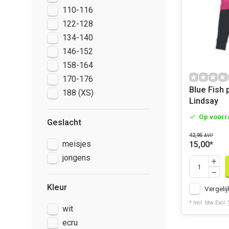
110-116
122-128
134-140
146-152
158-164
170-176
Blue Fish 
188 (XS)
Lindsay
Op voorr
Geslacht
42,95
AVP
meisjes
15,00
*
jongens
Kleur
Vergelij
* Incl. btw Excl.
wit
ecru