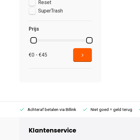
Reset
SuperTrash
Prijs
€0 - €45
75 (NL)
Achteraf betalen via Billink
Niet goed = geld terug
Klantenservice