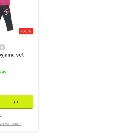
-65%
pyjama set
aad
k
Verzendkosten