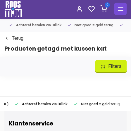
0
Achteraf betalen via Billink
Niet goed = geld terug
Extra
Terug
Producten getagd met kussen kat
Filters
Achteraf betalen via Billink
Niet goed = geld terug
Extr
Klantenservice