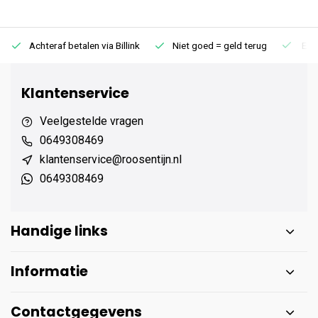
Achteraf betalen via Billink
Niet goed = geld terug
Extr
Klantenservice
Veelgestelde vragen
0649308469
klantenservice@roosentijn.nl
0649308469
Handige links
Informatie
Contactgegevens