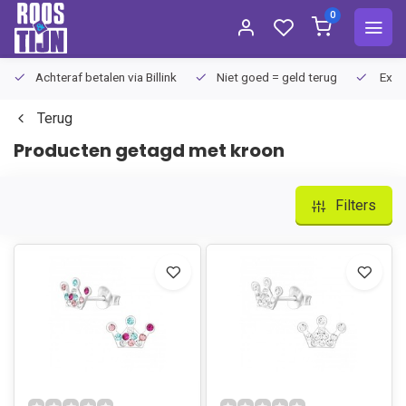
0
Achteraf betalen via Billink
Niet goed = geld terug
Extra
Terug
Producten getagd met kroon
Filters