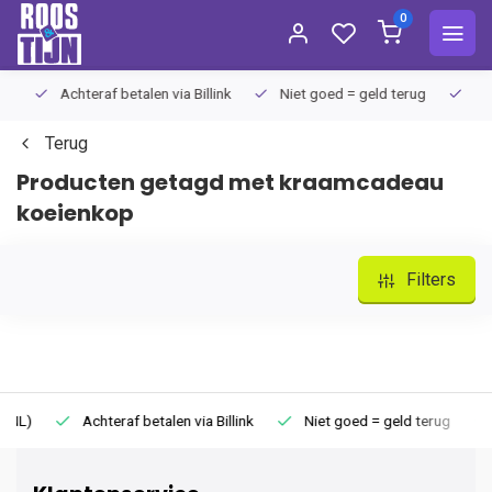
0
Achteraf betalen via Billink
Niet goed = geld terug
Extra
Terug
Producten getagd met kraamcadeau
koeienkop
Filters
Achteraf betalen via Billink
Niet goed = geld terug
Extr