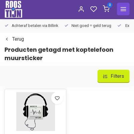
0
Achteraf betalen via Billink
Niet goed = geld terug
Extra
Terug
Producten getagd met koptelefoon
muursticker
Filters