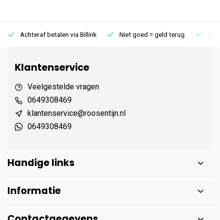
Achteraf betalen via Billink
Niet goed = geld terug
Extr
Klantenservice
Veelgestelde vragen
0649308469
klantenservice@roosentijn.nl
0649308469
Handige links
Informatie
Contactgegevens