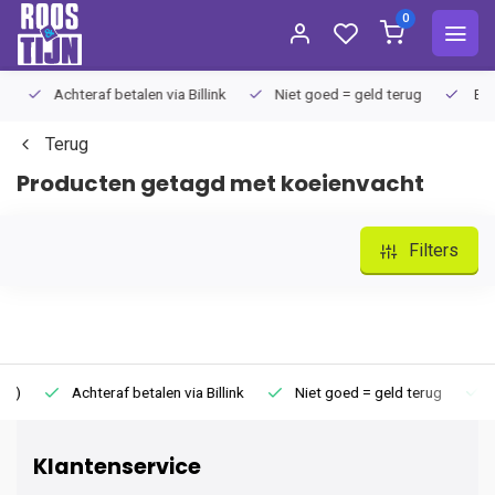
0
Achteraf betalen via Billink
Niet goed = geld terug
Extra
Terug
Producten getagd met koeienvacht
Filters
Achteraf betalen via Billink
Niet goed = geld terug
Extr
Klantenservice