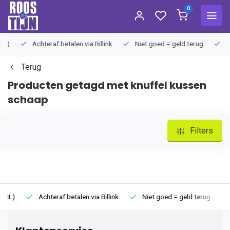
0
Achteraf betalen via Billink
Niet goed = geld terug
Extra
Terug
Producten getagd met knuffel kussen
schaap
Filters
Achteraf betalen via Billink
Niet goed = geld terug
Extr