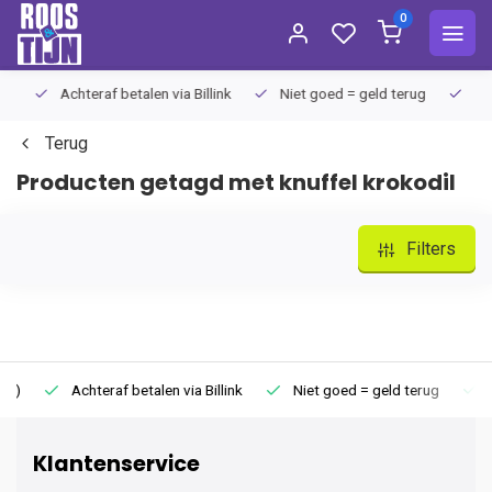
0
Achteraf betalen via Billink
Niet goed = geld terug
Extra
Terug
Producten getagd met knuffel krokodil
Filters
Achteraf betalen via Billink
Niet goed = geld terug
Extr
Klantenservice