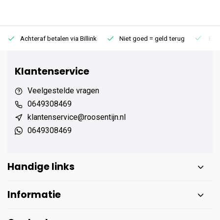
Achteraf betalen via Billink
Niet goed = geld terug
Extr
Klantenservice
Veelgestelde vragen
0649308469
klantenservice@roosentijn.nl
0649308469
Handige links
Informatie