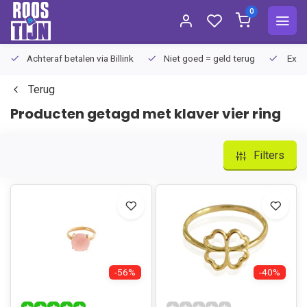
0
Achteraf betalen via Billink
Niet goed = geld terug
Extra
Terug
Producten getagd met klaver vier ring
Filters
-56%
-40%