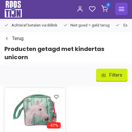
0
Achteraf betalen via Billink
Niet goed = geld terug
Extra
Terug
Producten getagd met kindertas
unicorn
Filters
-47%