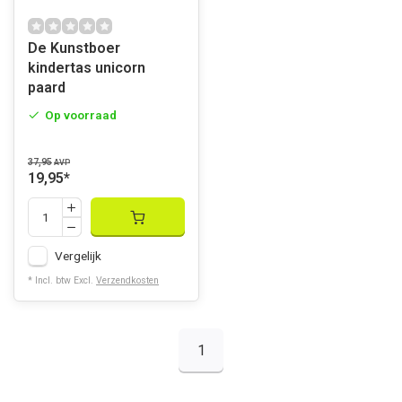
De Kunstboer
kindertas unicorn
paard
Op voorraad
37,95
AVP
19,95
*
Vergelijk
* Incl. btw Excl.
Verzendkosten
1