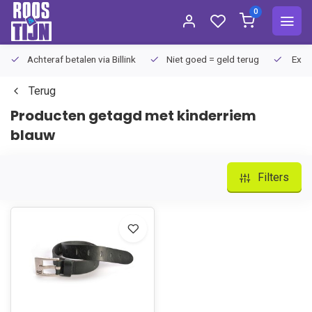
0
Achteraf betalen via Billink
Niet goed = geld terug
Extra
Terug
Producten getagd met kinderriem
blauw
Filters