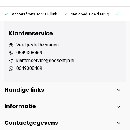
Achteraf betalen via Billink
Niet goed = geld terug
Extr
Klantenservice
Veelgestelde vragen
0649308469
klantenservice@roosentijn.nl
0649308469
Handige links
Informatie
Contactgegevens