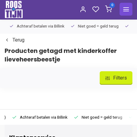
0
Achteraf betalen via Billink
Niet goed = geld terug
Extra
Terug
Producten getagd met kinderkoffer
lieveheersbeestje
Filters
Achteraf betalen via Billink
Niet goed = geld terug
Extr