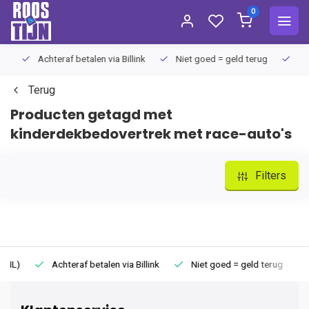
0
Achteraf betalen via Billink
Niet goed = geld terug
Extra
Terug
Producten getagd met
kinderdekbedovertrek met race-auto's
Filters
Achteraf betalen via Billink
Niet goed = geld terug
Extr