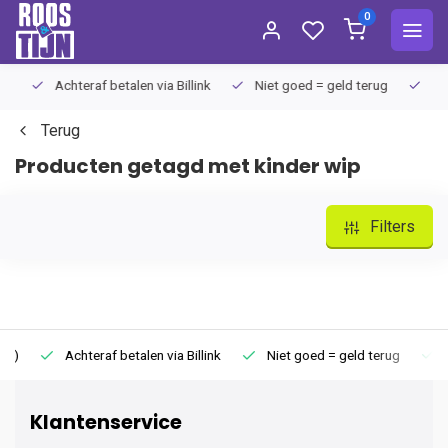
0
Achteraf betalen via Billink
Niet goed = geld terug
Extra
Terug
Producten getagd met kinder wip
Filters
)
Achteraf betalen via Billink
Niet goed = geld terug
Ext
Klantenservice