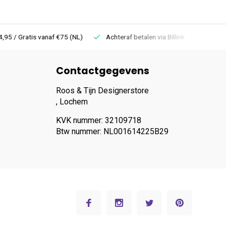
 Gratis vanaf €75 (NL)
Achteraf betalen via Billink
Niet goed =
Contactgegevens
Roos & Tijn Designerstore
, Lochem
KVK nummer: 32109718
Btw nummer: NL001614225B29