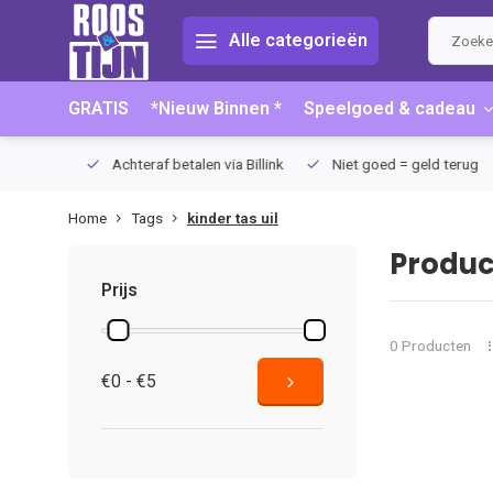
Alle categorieën
GRATIS
*Nieuw Binnen *
Speelgoed & cadeau
75 (NL)
Achteraf betalen via Billink
Niet goed = geld terug
Home
Tags
kinder tas uil
Produc
Prijs
0 Producten
€0 - €5