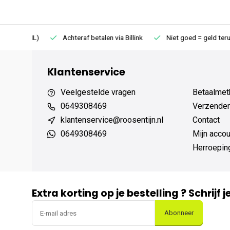
75 (NL)
Achteraf betalen via Billink
Niet goed = geld terug
Klantenservice
Veelgestelde vragen
Betaalmet
0649308469
Verzenden,
klantenservice@roosentijn.nl
Contact
0649308469
Mijn accou
Herroepin
Extra korting op je bestelling ? Schrijf 
Abonneer