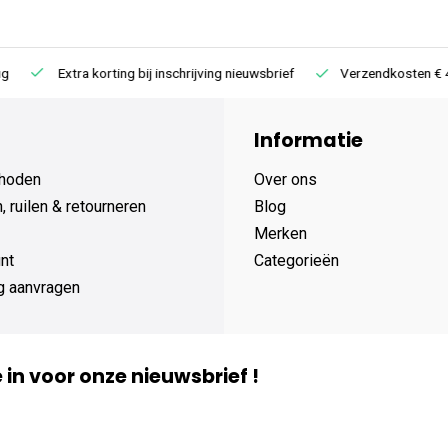
Extra korting bij inschrijving nieuwsbrief
Verzendkosten € 4,95 /
Informatie
hoden
Over ons
 ruilen & retourneren
Blog
Merken
nt
Categorieën
g aanvragen
je in voor onze nieuwsbrief !