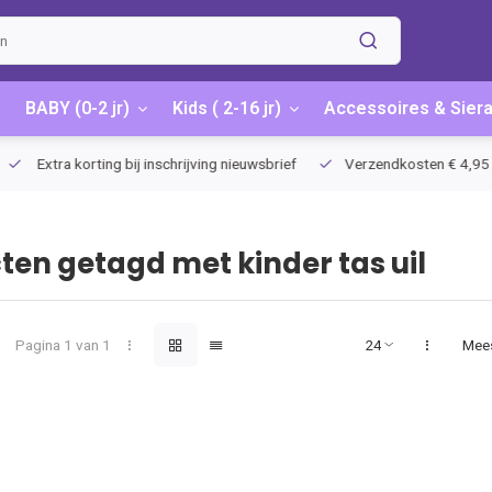
BABY (0-2 jr)
Kids ( 2-16 jr)
Accessoires & Sier
Extra korting bij inschrijving nieuwsbrief
Verzendkosten € 4,95 / G
ten getagd met kinder tas uil
Pagina 1 van 1
Mee