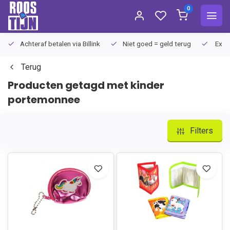
0
Achteraf betalen via Billink
Niet goed = geld terug
Extra
Terug
Producten getagd met kinder
portemonnee
Filters