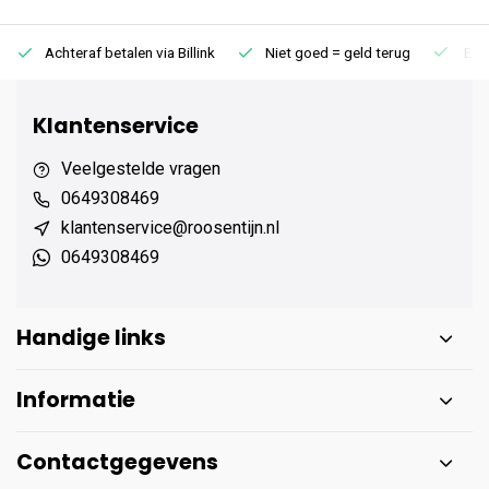
Achteraf betalen via Billink
Niet goed = geld terug
Extr
Klantenservice
Veelgestelde vragen
0649308469
klantenservice@roosentijn.nl
0649308469
Handige links
Informatie
Contactgegevens