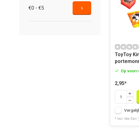
€0 - €5
ToyToy Ki
portemonn
Op voorr
2,95
*
Vergelij
* Incl. btw Excl.