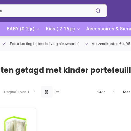
BABY (0-2 jr)
Kids ( 2-16 jr)
Accessoires & Sier
Extra korting bij inschrijving nieuwsbrief
Verzendkosten € 4,95 / G
ten getagd met kinder portefeuil
Pagina 1 van 1
Mee