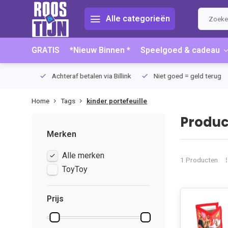
Alle categorieën
GRATIS
*Nieuw Binnen *
Speelgoed & cadeau
75 (NL)
Achteraf betalen via Billink
Niet goed = geld terug
Home
Tags
kinder portefeuille
Produc
Merken
Alle merken
1 Producten
ToyToy
Prijs