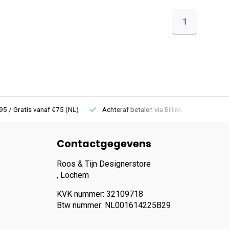
1
 Gratis vanaf €75 (NL)
Achteraf betalen via Billink
Niet goed =
Contactgegevens
Roos & Tijn Designerstore
, Lochem
KVK nummer: 32109718
Btw nummer: NL001614225B29