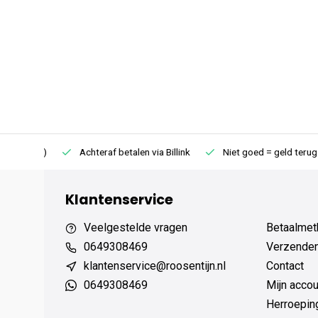
75 (NL)
Achteraf betalen via Billink
Niet goed = geld terug
Klantenservice
Veelgestelde vragen
Betaalmet
0649308469
Verzenden,
klantenservice@roosentijn.nl
Contact
0649308469
Mijn accou
Herroepin